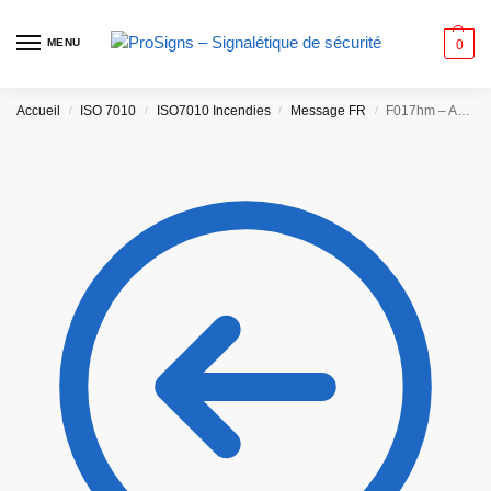
MENU
0
Accueil
ISO 7010
ISO7010 Incendies
Message FR
F017hm – Ascenseur pour pompiers
/
/
/
/