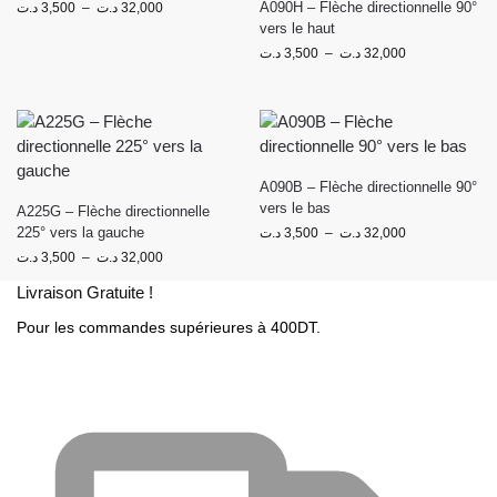
A090H – Flèche directionnelle 90°
د.ت
3,500
–
د.ت
32,000
vers le haut
د.ت
3,500
–
د.ت
32,000
A090B – Flèche directionnelle 90°
vers le bas
A225G – Flèche directionnelle
225° vers la gauche
د.ت
3,500
–
د.ت
32,000
د.ت
3,500
–
د.ت
32,000
Livraison Gratuite !
Pour les commandes supérieures à 400DT.