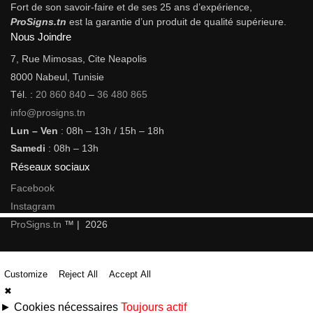
Fort de son savoir-faire et de ses 25 ans d’expérience,
ProSigns.tn
est la garantie d’un produit de qualité supérieure.
Nous Joindre
7, Rue Mimosas, Cite Neapolis
8000 Nabeul, Tunisie
Tél. :
20 860 840
–
36 480 865
info@prosigns.tn
Lun – Ven
: 08h – 13h / 15h – 18h
Samedi
: 08h – 13h
Réseaux sociaux
Facebook
Instagram
ProSigns.tn
™ | 2026
Customize
Reject All
Accept All
✖
►
Cookies nécessaires
Toujours actif