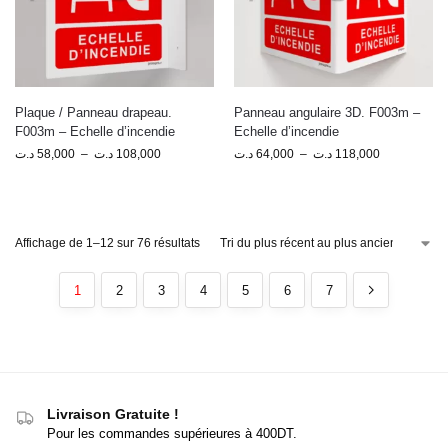
Plaque / Panneau drapeau.
Panneau angulaire 3D. F003m –
F003m – Echelle d’incendie
Echelle d’incendie
د.ت
58,000
–
د.ت
108,000
د.ت
64,000
–
د.ت
118,000
Affichage de 1–12 sur 76 résultats
1
2
3
4
5
6
7
Livraison Gratuite !
Pour les commandes supérieures à 400DT.