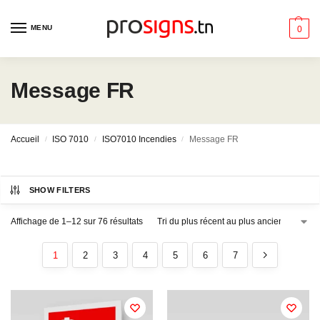
MENU
0
Message FR
Accueil
ISO 7010
ISO7010 Incendies
Message FR
/
/
/
SHOW FILTERS
Affichage de 1–12 sur 76 résultats
1
2
3
4
5
6
7