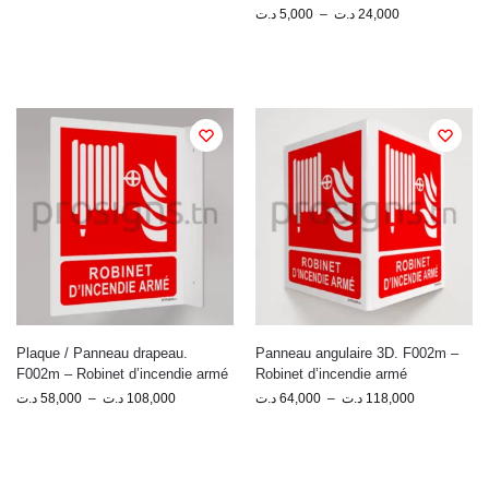
د.ت
5,000
–
د.ت
24,000
Plaque / Panneau drapeau.
Panneau angulaire 3D. F002m –
F002m – Robinet d’incendie armé
Robinet d’incendie armé
د.ت
58,000
–
د.ت
108,000
د.ت
64,000
–
د.ت
118,000