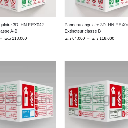
ulaire 3D. HN.F.EX042 –
Panneau angulaire 3D. HN.F.EX0
classe A-B
Extincteur classe B
–
د.ت
118,000
د.ت
64,000
–
د.ت
118,000