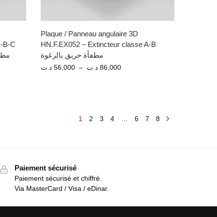
Plaque / Panneau angulaire 3D
A-B-C
HN.F.EX052 – Extincteur classe A-B
مطفأة حريق بالرغوة
مطف
د.ت
56,000
–
د.ت
86,000
1
2
3
4
…
6
7
8
Paiement sécurisé
Paiement sécurisé et chiffré.
Via MasterCard / Visa / eDinar.