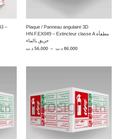
43 –
Plaque / Panneau angulaire 3D
HN.F.EX049 – Extincteur classe A مطفأة
حريق بالماء
د.ت
56,000
–
د.ت
86,000