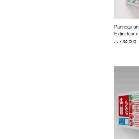
Panneau ang
Extincteur 
د.ت
64,000