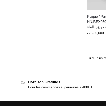
Plaque / Pa
HN.F.EX050 
حريق بالماء
د.ت
56,000
Livraison Gratuite !
Pour les commandes supérieures à 400DT.