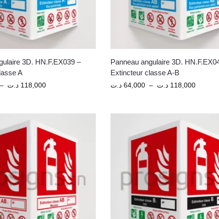
ulaire 3D. HN.F.EX039 –
Panneau angulaire 3D. HN.F.EX0
lasse A
Extincteur classe A-B
–
د.ت
118,000
د.ت
64,000
–
د.ت
118,000