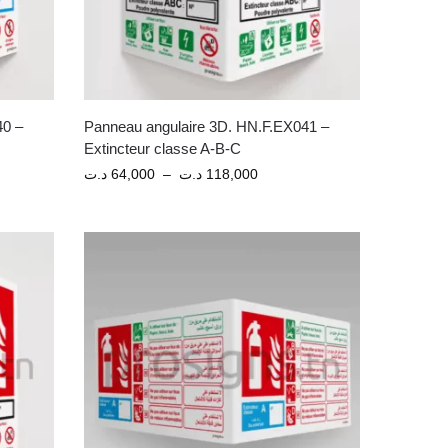
40 –
Panneau angulaire 3D. HN.F.EX041 –
Extincteur classe A-B-C
د.ت
64,000
–
د.ت
118,000