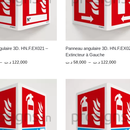
ulaire 3D. HN.F.EX021 –
Panneau angulaire 3D. HN.F.EX0
Extincteur à Gauche
–
د.ت
122,000
د.ت
58,000
–
د.ت
122,000