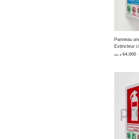
Panneau ang
Extincteur c
د.ت
64,000