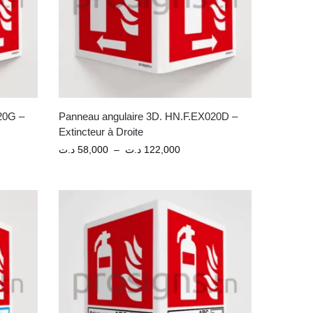
20G –
Panneau angulaire 3D. HN.F.EX020D –
Extincteur à Droite
د.ت
58,000
–
د.ت
122,000