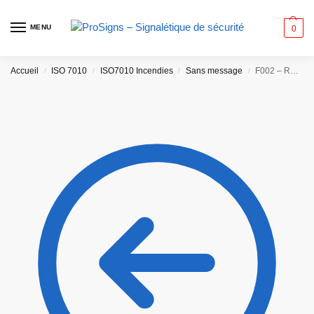
MENU
0
Accueil
ISO 7010
ISO7010 Incendies
Sans message
F002 – Robinet d’incendie armé
/
/
/
/