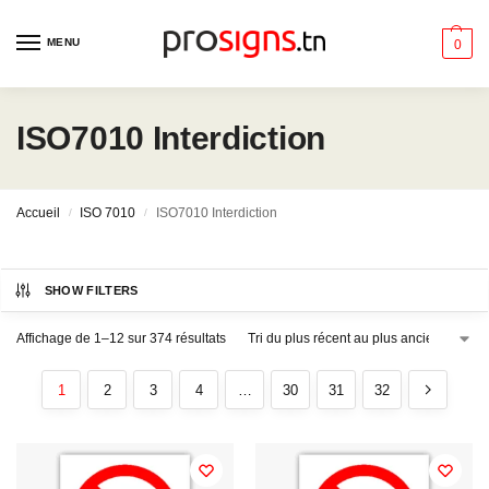
MENU
0
ISO7010 Interdiction
Accueil
ISO 7010
ISO7010 Interdiction
/
/
SHOW FILTERS
Affichage de 1–12 sur 374 résultats
1
2
3
4
…
30
31
32