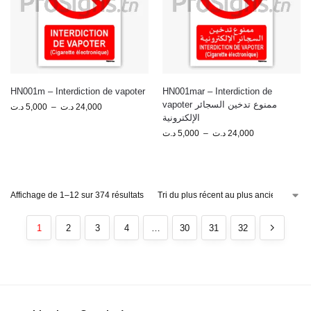
HN001m – Interdiction de vapoter
HN001mar – Interdiction de
vapoter ممنوع تدخين السجائر
د.ت
5,000
–
د.ت
24,000
الإلكترونية
د.ت
5,000
–
د.ت
24,000
Affichage de 1–12 sur 374 résultats
1
2
3
4
…
30
31
32