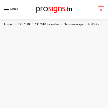
MENU
0
Accueil
ISO 7010
ISO7010 Incendies
Sans message
A045D – Flèche directionnelle 45° vers la droite
/
/
/
/