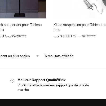
d) autoportant pour Tableau
Kit de suspension pour Tableau 
LED
LED
د.ت
80,000
HT /
د.ت
504,798
TTC
HT /
د.ت
96,152
TTC
5 résultats affichés
Meilleur Rapport Qualité/Prix
ProSigns offre le meilleur rapport qualité prix du
marché.