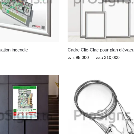
ation incendie
Cadre Clic-Clac pour plan d’évacu
د.ت
95,000
–
د.ت
310,000