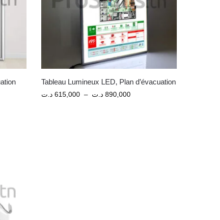
ation
Tableau Lumineux LED, Plan d’évacuation
د.ت
615,000
–
د.ت
890,000