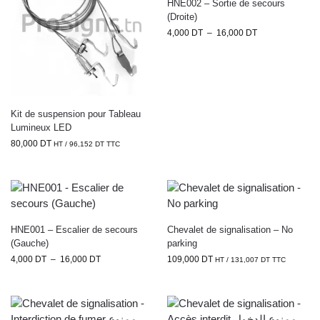
HNE002 – Sortie de secours
(Droite)
4,000
DT
–
16,000
DT
Kit de suspension pour Tableau
Lumineux LED
80,000
DT
HT /
96,152
DT
TTC
HNE001 – Escalier de secours
Chevalet de signalisation – No
(Gauche)
parking
4,000
DT
–
16,000
DT
109,000
DT
HT /
131,007
DT
TTC