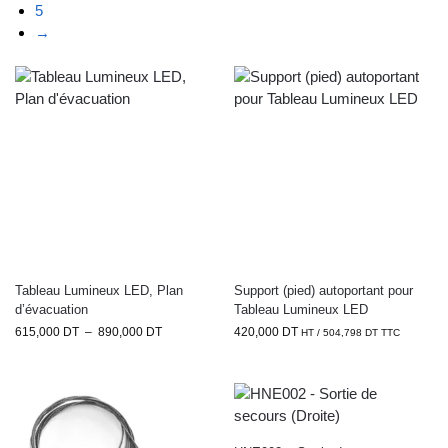
5
→
Tableau Lumineux LED, Plan
Support (pied) autoportant pour
d’évacuation
Tableau Lumineux LED
615,000
DT
–
890,000
DT
420,000
DT
HT /
504,798
DT
TTC