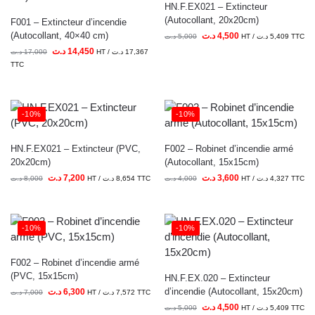
HN.F.EX021 – Extincteur
(Autocollant, 20x20cm)
F001 – Extincteur d’incendie
(Autocollant, 40×40 cm)
د.ت
4,500
د.ت
5,000
HT /
د.ت
5,409
TTC
د.ت
14,450
د.ت
17,000
HT /
د.ت
17,367
TTC
-10%
-10%
HN.F.EX021 – Extincteur (PVC,
F002 – Robinet d’incendie armé
20x20cm)
(Autocollant, 15x15cm)
د.ت
7,200
د.ت
3,600
د.ت
8,000
HT /
د.ت
8,654
TTC
د.ت
4,000
HT /
د.ت
4,327
TTC
-10%
-10%
F002 – Robinet d’incendie armé
(PVC, 15x15cm)
HN.F.EX.020 – Extincteur
d’incendie (Autocollant, 15x20cm)
د.ت
6,300
د.ت
7,000
HT /
د.ت
7,572
TTC
د.ت
4,500
د.ت
5,000
HT /
د.ت
5,409
TTC