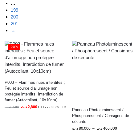
…
199
200
201
→
-20%
P003 – Flammes nues interdites ;
Feu et source d’allumage non
protégée interdits, Interdiction de
fumer (Autocollant, 10x10cm)
د.ت
2,800
د.ت
3,500
HT /
د.ت
3,365
TTC
Panneau Photoluminescent /
Phosphorescent / Consignes de
sécurité
د.ت
80,000
–
د.ت
400,000