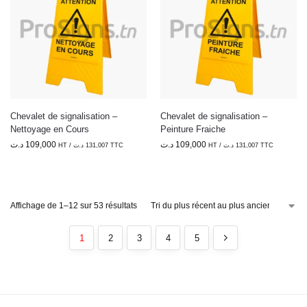
Chevalet de signalisation –
Chevalet de signalisation –
Nettoyage en Cours
Peinture Fraiche
د.ت
109,000
د.ت
109,000
HT /
د.ت
131,007
TTC
HT /
د.ت
131,007
TTC
Affichage de 1–12 sur 53 résultats
1
2
3
4
5