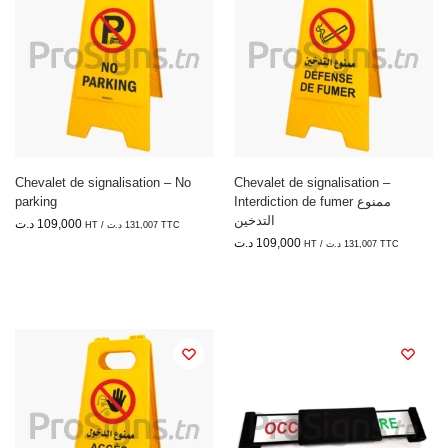
Chevalet de signalisation – No
Chevalet de signalisation –
parking
Interdiction de fumer ممنوع
التدخين
د.ت
109,000
HT /
د.ت
131,007
TTC
د.ت
109,000
HT /
د.ت
131,007
TTC