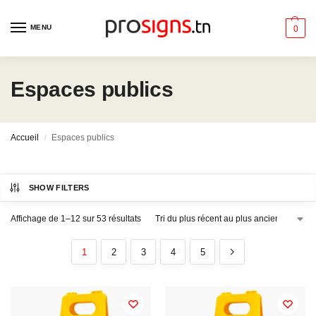
MENU
0
Espaces publics
Accueil
Espaces publics
/
SHOW FILTERS
Affichage de 1–12 sur 53 résultats
1
2
3
4
5