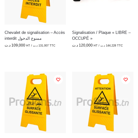
Chevalet de signalisation – Accès
Signalisation / Plaque « LIBRE –
interdit ممنوع الدخول
OCCUPÉ »
د.ت
109,000
د.ت
120,000
HT /
د.ت
131,007
TTC
HT /
د.ت
144,228
TTC