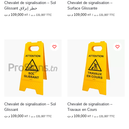
Chevalet de signalisation – Sol
Chevalet de signalisation –
Glissant خطر إنزلاق
Surface Glissante
د.ت
109,000
د.ت
109,000
HT /
د.ت
131,007
TTC
HT /
د.ت
131,007
TTC
Chevalet de signalisation – Sol
Chevalet de signalisation –
Glissant
Travaux en Cours
د.ت
109,000
د.ت
109,000
HT /
د.ت
131,007
TTC
HT /
د.ت
131,007
TTC