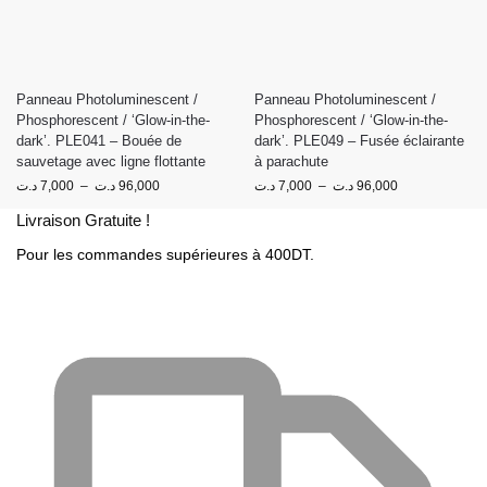
Panneau Photoluminescent /
Panneau Photoluminescent /
Phosphorescent / ‘Glow-in-the-
Phosphorescent / ‘Glow-in-the-
dark’. PLE041 – Bouée de
dark’. PLE049 – Fusée éclairante
sauvetage avec ligne flottante
à parachute
د.ت
7,000
–
د.ت
96,000
د.ت
7,000
–
د.ت
96,000
Livraison Gratuite !
Pour les commandes supérieures à 400DT.