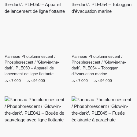
Panneau Photoluminescent /
Panneau Photoluminescent /
Phosphorescent / ‘Glow-in-the-
Phosphorescent / ‘Glow-in-the-
dark’. PLE050 – Appareil de
dark’. PLE054 – Toboggan
lancement de ligne flottante
d’évacuation marine
د.ت
7,000
–
د.ت
96,000
د.ت
7,000
–
د.ت
96,000