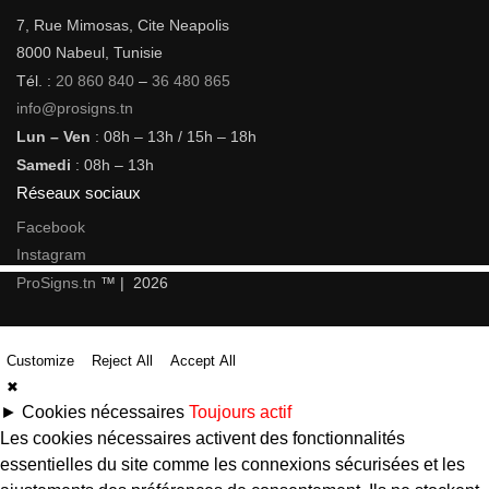
7, Rue Mimosas, Cite Neapolis
8000 Nabeul, Tunisie
Tél. :
20 860 840
–
36 480 865
info@prosigns.tn
Lun – Ven
: 08h – 13h / 15h – 18h
Samedi
: 08h – 13h
Réseaux sociaux
Facebook
Instagram
ProSigns.tn
™ | 2026
Customize
Reject All
Accept All
✖
►
Cookies nécessaires
Toujours actif
Les cookies nécessaires activent des fonctionnalités
essentielles du site comme les connexions sécurisées et les