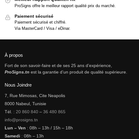
ProSigns offre le meilleur rapport qualité prix du marché.
Paiement sécurisé
Paiement sécurisé et chiffré.
Via MasterCard / Visa / eDinar.
À propos
Fort de son savoir-faire et de ses 25 ans d’expérience,
ProSigns.tn
est la garantie d’un produit de qualité supérieure.
Nous Joindre
7, Rue Mimosas, Cite Neapolis
8000 Nabeul, Tunisie
Tél. :
20 860 840
–
36 480 865
info@prosigns.tn
Lun – Ven
: 08h – 13h / 15h – 18h
Samedi
: 08h – 13h