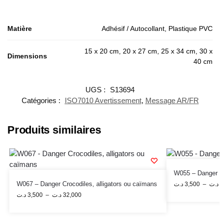
Matière
Adhésif / Autocollant, Plastique PVC
15 x 20 cm, 20 x 27 cm, 25 x 34 cm, 30 x
Dimensions
40 cm
UGS :
S13694
Catégories :
ISO7010 Avertissement
,
Message AR/FR
Produits similaires
W055 – Danger 
W067 – Danger Crocodiles, alligators ou caïmans
د.ت
3,500
–
د.ت
د.ت
3,500
–
د.ت
32,000