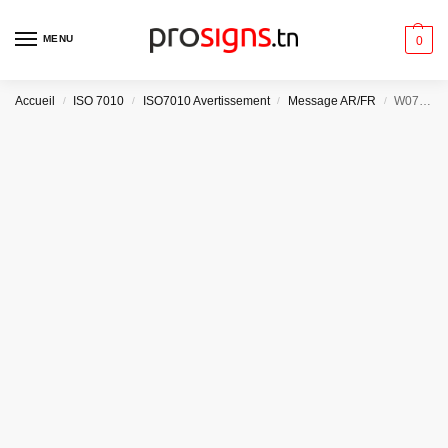
MENU
0
Accueil
ISO 7010
ISO7010 Avertissement
Message AR/FR
/
/
/
/