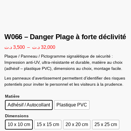
W066 – Danger Plage à forte déclivité
د.ت
3,500
–
د.ت
32,000
Plaque / Panneau / Pictogramme signalétique de sécurité :
Impression anti-UV, ultra-résistante et durable, matière au choix
(adhésif – plastique PVC), dimensions au choix, montage facile.
Les panneaux d’avertissement permettent d’identifier des risques
potentiels pour inviter le personnel et les visiteurs à la prudence.
Matière
Adhésif / Autocollant
Plastique PVC
Dimensions
10 x 10 cm
15 x 15 cm
20 x 20 cm
25 x 25 cm