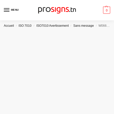
MENU
0
Accueil
ISO 7010
ISO7010 Avertissement
Sans message
W066 – Danger Plage à forte déclivité
/
/
/
/