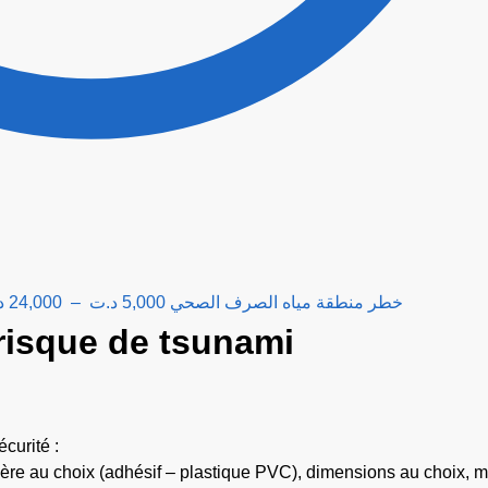
د
24,000
–
د.ت
5,000
W055mar - Danger Évacuation des eaux usées خطر منطقة مياه الصرف الصحي
risque de tsunami
curité :
atière au choix (adhésif – plastique PVC), dimensions au choix, 