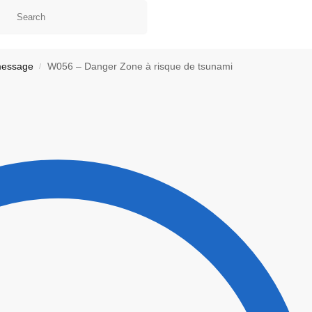
message
W056 – Danger Zone à risque de tsunami
/
ontact
Ma liste