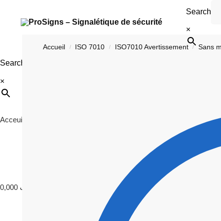
Search
×
Accueil
ISO 7010
ISO7010 Avertissement
Sans 
/
/
/
Search
×
Acceuil
ISO 7010
Signalétique
Photoluminescence
C
0,000
د.ت
0