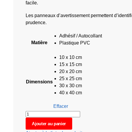
facile.
Les panneaux d’avertissement permettent d’identifier
prudence.
Adhésif / Autocollant
Matière
Plastique PVC
10 x 10 cm
15 x 15 cm
20 x 20 cm
25 x 25 cm
Dimensions
30 x 30 cm
40 x 40 cm
Effacer
Ajouter au panier