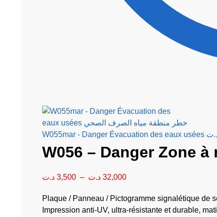
.ت
W056 – Danger Zone à 
د.ت
3,500
–
د.ت
32,000
Plaque / Panneau / Pictogramme signalétique de sé
Impression anti-UV, ultra-résistante et durable, m