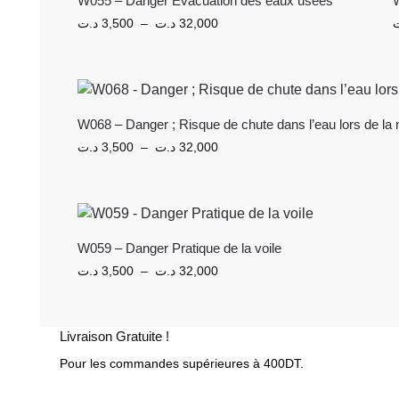
W055 – Danger Évacuation des eaux usées
د.ت
3,500
–
د.ت
32,000
W068 – Danger ; Risque de chute dans l’eau lors de la 
د.ت
3,500
–
د.ت
32,000
W059 – Danger Pratique de la voile
د.ت
3,500
–
د.ت
32,000
Livraison Gratuite !
Pour les commandes supérieures à 400DT.