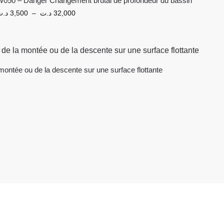
W050 – Danger Changement brutal de profondeur du bassin
د.ت
3,500
–
د.ت
32,000
montée ou de la descente sur une surface flottante