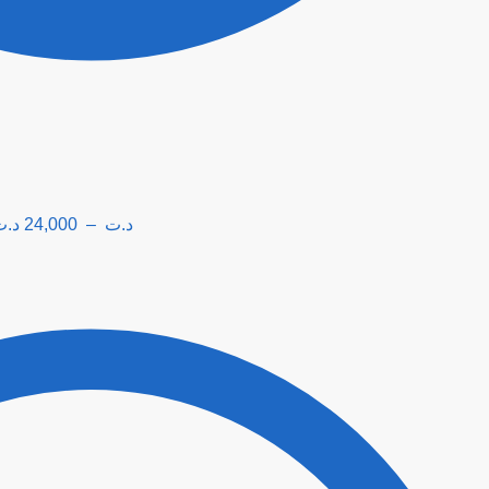
د.ت
24,000
–
د.ت