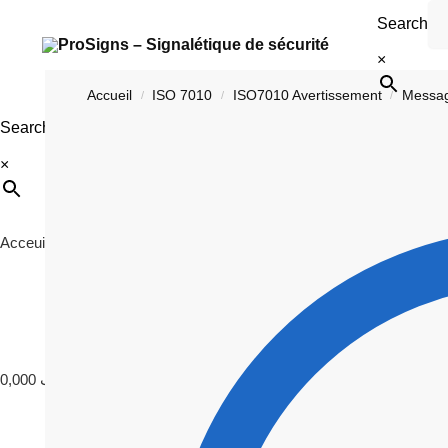
Search
×
Accueil
ISO 7010
ISO7010 Avertissement
Messa
/
/
/
Search
×
Acceuil
ISO 7010
Signalétique
Photoluminescence
C
0,000
د.ت
0