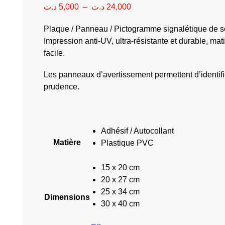
د.ت
5,000
–
د.ت
24,000
Plaque / Panneau / Pictogramme signalétique de sé
Impression anti-UV, ultra-résistante et durable, m
facile.
Les panneaux d’avertissement permettent d’identifier
prudence.
Adhésif / Autocollant
Matière
Plastique PVC
15 x 20 cm
20 x 27 cm
25 x 34 cm
Dimensions
30 x 40 cm