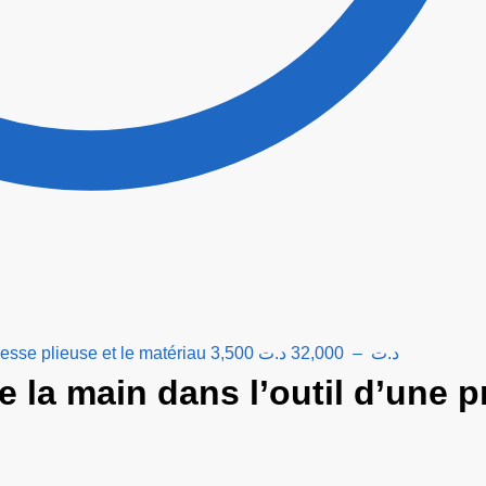
esse plieuse et le matériau
3,500
د.ت
32,000
–
د.ت
la main dans l’outil d’une p