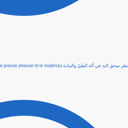
W031mar - Ecrasement de la main dans l’outil d’une presse plieuse et le matériau سحق اليد في آلة الطيّ والمادة