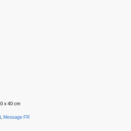
30 x 40 cm
t
,
Message FR