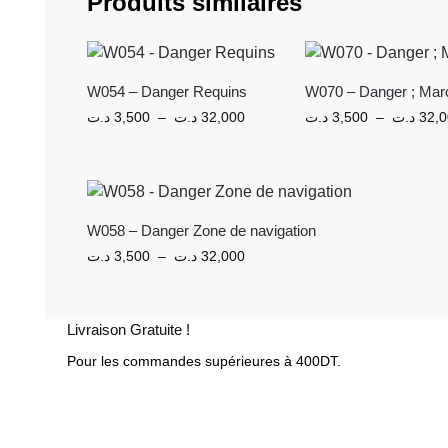
Produits similaires
W054 – Danger Requins
W070 – Danger ; Mar
د.ت
3,500
–
د.ت
32,000
د.ت
3,500
–
د.ت
32,
W058 – Danger Zone de navigation
د.ت
3,500
–
د.ت
32,000
Livraison Gratuite !
Pour les commandes supérieures à 400DT.