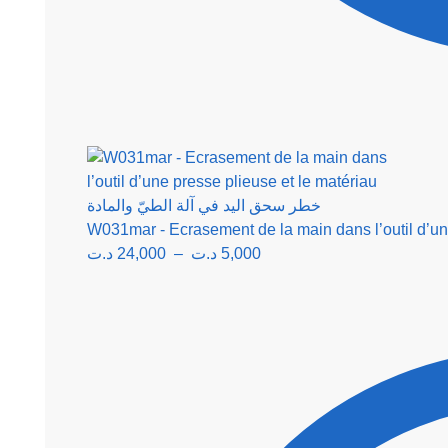
د.ت
24,000
–
د.ت
5,000