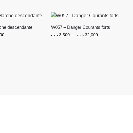
che descendante
W057 – Danger Courants forts
000
د.ت
3,500
–
د.ت
32,000