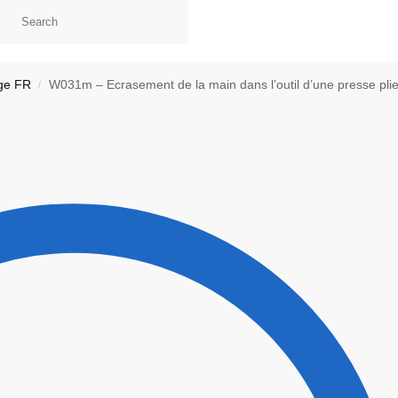
ge FR
W031m – Ecrasement de la main dans l’outil d’une presse plie
/
ontact
Ma liste