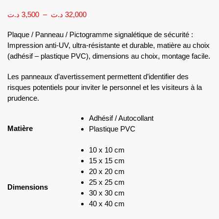
د.ت
3,500
–
د.ت
32,000
Plaque / Panneau / Pictogramme signalétique de sécurité :
Impression anti-UV, ultra-résistante et durable, matière au choix
(adhésif – plastique PVC), dimensions au choix, montage facile.
Les panneaux d’avertissement permettent d’identifier des
risques potentiels pour inviter le personnel et les visiteurs à la
prudence.
Adhésif / Autocollant
Matière
Plastique PVC
10 x 10 cm
15 x 15 cm
20 x 20 cm
25 x 25 cm
Dimensions
30 x 30 cm
40 x 40 cm