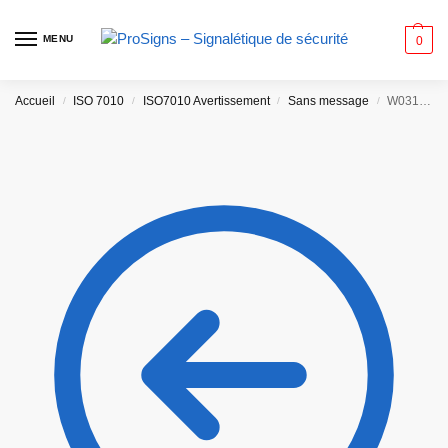
MENU
0
Accueil
ISO 7010
ISO7010 Avertissement
Sans message
W031 – Ecrasement de la main dans l’outil d’une presse plieuse et le matériau
/
/
/
/