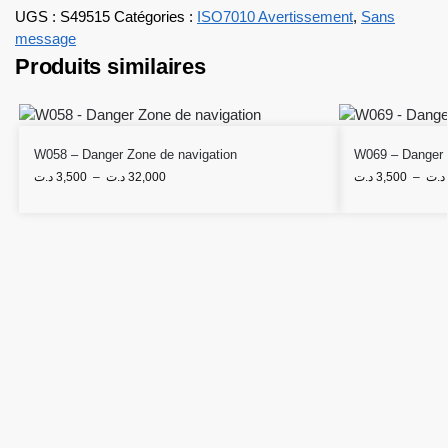
UGS :
S49515
Catégories :
ISO7010 Avertissement
,
Sans
message
Produits similaires
W058 – Danger Zone de navigation
W069 – Danger 
د.ت
3,500
–
د.ت
32,000
د.ت
3,500
–
د.ت