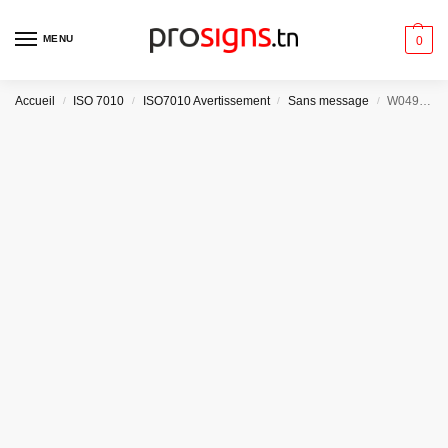
MENU
0
Accueil
ISO 7010
ISO7010 Avertissement
Sans message
W049 – Danger Objets immergés
/
/
/
/