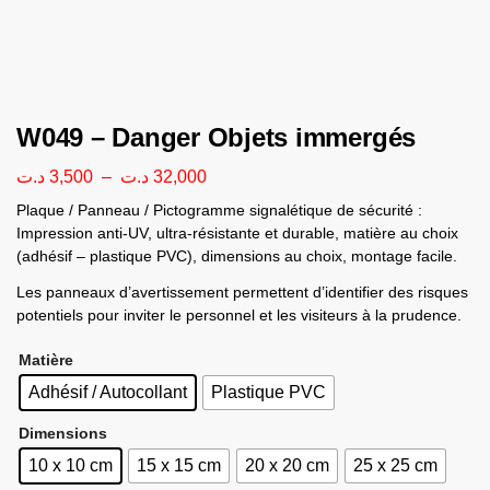
W049 – Danger Objets immergés
د.ت
3,500
–
د.ت
32,000
Plaque / Panneau / Pictogramme signalétique de sécurité :
Impression anti-UV, ultra-résistante et durable, matière au choix
(adhésif – plastique PVC), dimensions au choix, montage facile.
Les panneaux d’avertissement permettent d’identifier des risques
potentiels pour inviter le personnel et les visiteurs à la prudence.
Matière
Adhésif / Autocollant
Plastique PVC
Dimensions
10 x 10 cm
15 x 15 cm
20 x 20 cm
25 x 25 cm