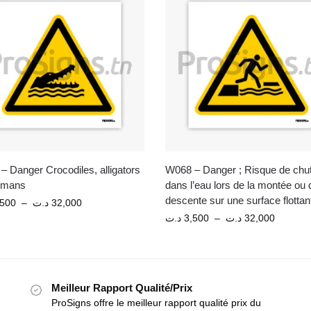
 Danger Crocodiles, alligators
W068 – Danger ; Risque de chu
ïmans
dans l’eau lors de la montée ou 
descente sur une surface flottan
,500
–
د.ت
32,000
د.ت
3,500
–
د.ت
32,000
Meilleur Rapport Qualité/Prix
ProSigns offre le meilleur rapport qualité prix du