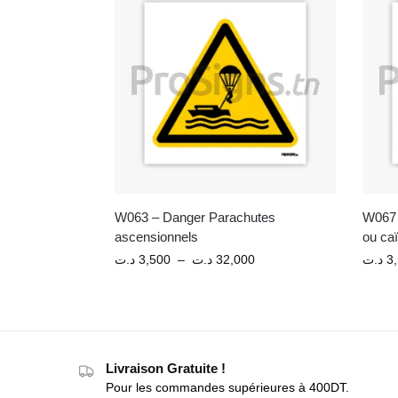
W063 – Danger Parachutes
W067 –
ascensionnels
ou ca
د.ت
3,500
–
د.ت
32,000
د.ت
3
Livraison Gratuite !
Pour les commandes supérieures à 400DT.