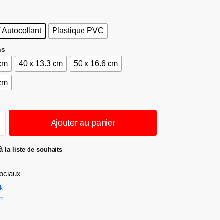
/ Autocollant
Plastique PVC
ns
 cm
40 x 13.3 cm
50 x 16.6 cm
 cm
Ajouter au panier
à la liste de souhaits
ociaux
k
am