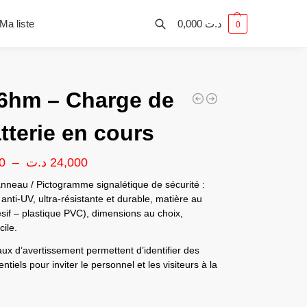
Ma liste
0,000
د.ت
0
6hm – Charge de
atterie en cours
0
–
د.ت
24,000
nneau / Pictogramme signalétique de sécurité :
anti-UV, ultra-résistante et durable, matière au
sif – plastique PVC), dimensions au choix,
ile.
x d’avertissement permettent d’identifier des
ntiels pour inviter le personnel et les visiteurs à la