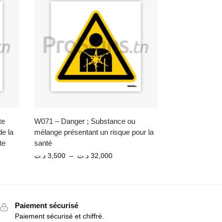
te
W071 – Danger ; Substance ou
de la
mélange présentant un risque pour la
te
santé
د.ت
3,500
–
د.ت
32,000
Paiement sécurisé
Paiement sécurisé et chiffré.