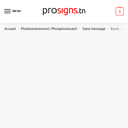
MENU
0
Accueil
Photoluminescent / Phosphorescent
Sans message
Bande de balisage photoluminescente
/
/
/