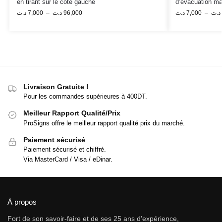
en tirant sur le côté gauche
d’évacuation ma
د.ت
7,000
–
د.ت
96,000
د.ت
7,000
–
د.ت
Livraison Gratuite !
Pour les commandes supérieures à 400DT.
Meilleur Rapport Qualité/Prix
ProSigns offre le meilleur rapport qualité prix du marché.
Paiement sécurisé
Paiement sécurisé et chiffré.
Via MasterCard / Visa / eDinar.
À propos
Fort de son savoir-faire et de ses 25 ans d’expérience,