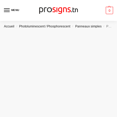
MENU
0
Accueil
Photoluminescent / Phosphorescent
Panneaux simples
Panneau Photoluminescent / Phosphorescent / ‘Glow-in-the-dark’. PLE039 – Radeau de survie à déploiement par bossoir
/
/
/