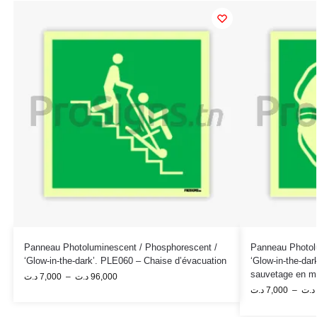
Panneau Photoluminescent / Phosphorescent /
Panneau Photol
‘Glow-in-the-dark’. PLE060 – Chaise d’évacuation
‘Glow-in-the-dar
sauvetage en m
د.ت
7,000
–
د.ت
96,000
د.ت
7,000
–
د.ت