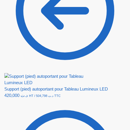
Support (pied) autoportant pour Tableau Lumineux LED
420,000
د.ت
HT /
504,798
د.ت
TTC