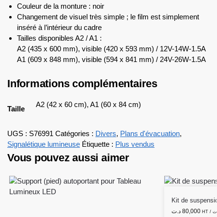
Couleur de la monture : noir
Changement de visuel très simple ; le film est simplement
inséré à l’intérieur du cadre
Tailles disponibles A2 / A1 :
A2 (435 x 600 mm), visible (420 x 593 mm) / 12V-14W-1.5A
A1 (609 x 848 mm), visible (594 x 841 mm) / 24V-26W-1.5A
Informations complémentaires
A2 (42 x 60 cm), A1 (60 x 84 cm)
Taille
UGS :
S76991
Catégories :
Divers
,
Plans d'évacuation
,
Signalétique lumineuse
Étiquette :
Plus vendus
Vous pouvez aussi aimer
Kit de suspens
د.ت
80,000
HT /
ت