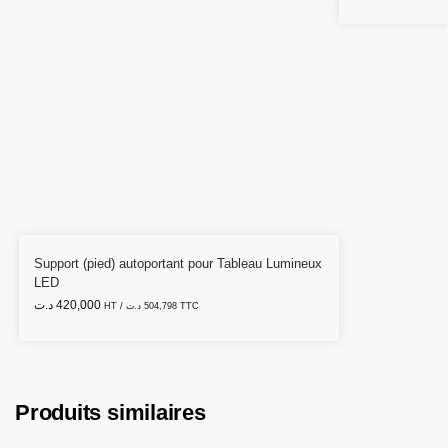
Support (pied) autoportant pour Tableau Lumineux
LED
د.ت
420,000
HT /
د.ت
504,798
TTC
Produits similaires