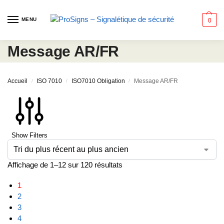
MENU
0
Message AR/FR
Accueil
ISO 7010
ISO7010 Obligation
Message AR/FR
/
/
/
Show Filters
Affichage de 1–12 sur 120 résultats
1
2
3
4