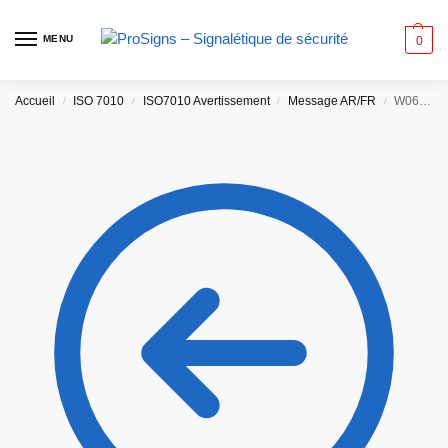
MENU
0
Accueil
ISO 7010
ISO7010 Avertissement
Message AR/FR
/
/
/
/