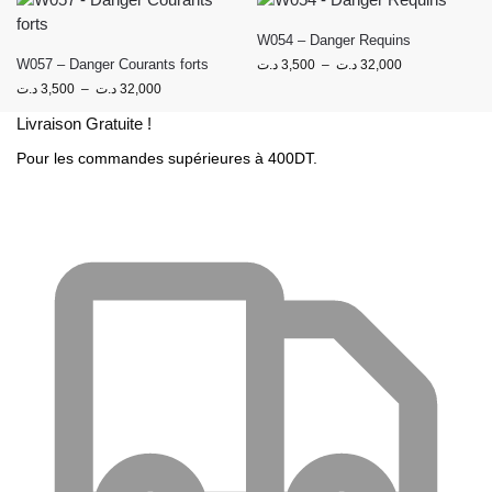
W054 – Danger Requins
W057 – Danger Courants forts
د.ت
3,500
–
د.ت
32,000
د.ت
3,500
–
د.ت
32,000
Livraison Gratuite !
Pour les commandes supérieures à 400DT.