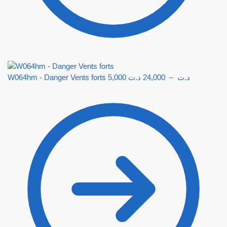
W064hm - Danger Vents forts
5,000
د.ت
24,000
–
د.ت