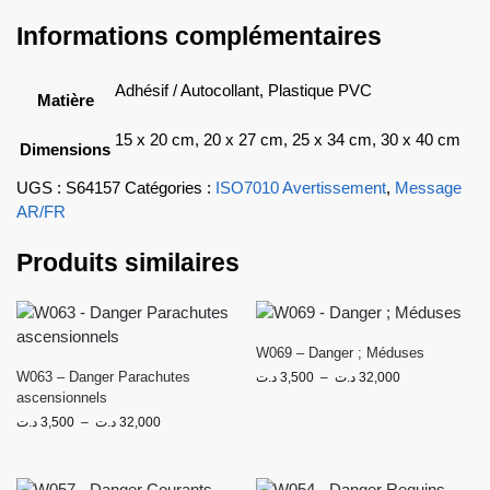
Informations complémentaires
Adhésif / Autocollant, Plastique PVC
Matière
15 x 20 cm, 20 x 27 cm, 25 x 34 cm, 30 x 40 cm
Dimensions
UGS :
S64157
Catégories :
ISO7010 Avertissement
,
Message
AR/FR
Produits similaires
W069 – Danger ; Méduses
W063 – Danger Parachutes
د.ت
3,500
–
د.ت
32,000
ascensionnels
د.ت
3,500
–
د.ت
32,000