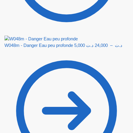
W048m - Danger Eau peu profonde
5,000
د.ت
24,000
–
د.ت