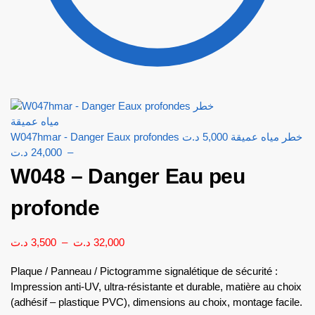
د.ت
5,000
W047hmar - Danger Eaux profondes خطر مياه عميقة
د.ت
24,000
–
W048 – Danger Eau peu
profonde
د.ت
3,500
–
د.ت
32,000
Plaque / Panneau / Pictogramme signalétique de sécurité :
Impression anti-UV, ultra-résistante et durable, matière au choix
(adhésif – plastique PVC), dimensions au choix, montage facile.