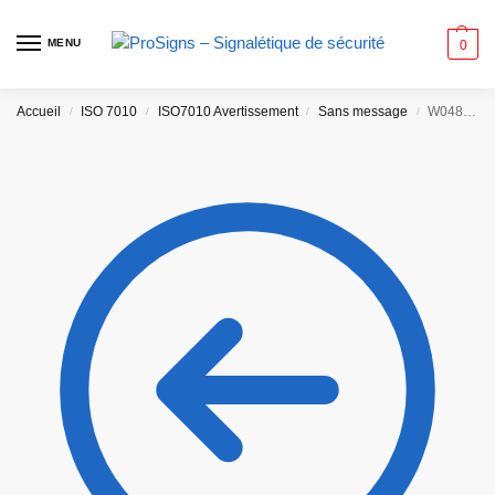
MENU
0
Accueil
ISO 7010
ISO7010 Avertissement
Sans message
W048 – Danger Eau peu profonde
/
/
/
/