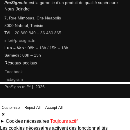
ProSigns.tn
est la garantie d’un produit de qualité supérieure.
Nous Joindre
7, Rue Mimosas, Cite Neapolis
8000 Nabeul, Tunisie
Tél. :
20 860 840
–
36 480 865
info@prosigns.tn
Lun – Ven
: 08h – 13h / 15h – 18h
Samedi
: 08h – 13h
Réseaux sociaux
Facebook
Instagram
ProSigns.tn
™ | 2026
Customize
Reject All
Accept All
✖
►
Cookies nécessaires
Toujours actif
Les cookies nécessaires activent des fonctionnalités