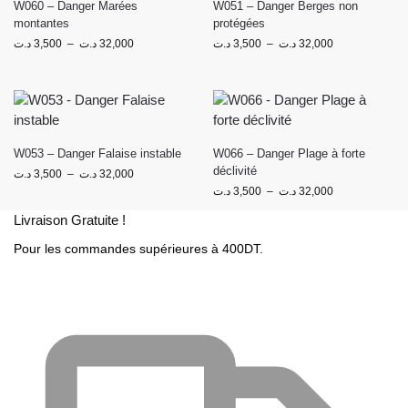
W060 – Danger Marées
W051 – Danger Berges non
montantes
protégées
د.ت
3,500
–
د.ت
32,000
د.ت
3,500
–
د.ت
32,000
W053 – Danger Falaise instable
W066 – Danger Plage à forte
déclivité
د.ت
3,500
–
د.ت
32,000
د.ت
3,500
–
د.ت
32,000
Livraison Gratuite !
Pour les commandes supérieures à 400DT.