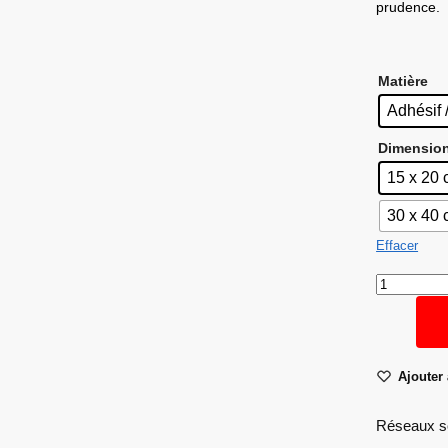
prudence.
Matière
Adhésif 
Dimensio
15 x 20
30 x 40
Effacer
Ajouter 
Réseaux s