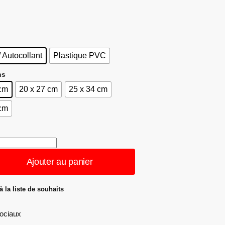
/ Autocollant
Plastique PVC
ns
 cm
20 x 27 cm
25 x 34 cm
 cm
Ajouter au panier
à la liste de souhaits
ociaux