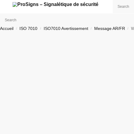
Chercher
Accueil
ISO 7010
ISO7010 Avertissement
Message AR/FR
/
/
/
/
Acceuil
ISO 7010
Signalétique
Photoluminescence
C
0,000
DT
0