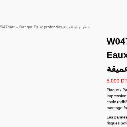
W047mar – Danger Eaux profondes خطر مياه عميقة
ontact
Ma liste
W04
Eaux 
ميقة
5,000
D
Plaque / Pa
Impression 
choix (adhé
montage fac
Les panneau
risques pote