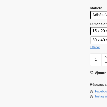
Matière
Adhésif 
Dimensio
15 x 20
30 x 40
Effacer
Ajouter 
Réseaux s
Faceboo
Instagr