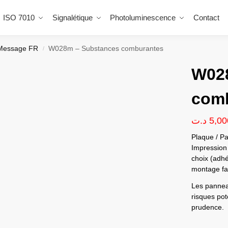
ISO 7010
Signalétique
Photoluminescence
Contact
Message FR
W028m – Substances comburantes
/
W02
com
د.ت
5,00
Plaque / Pa
Impression 
choix (adhé
montage fac
Les panneau
risques pote
prudence.