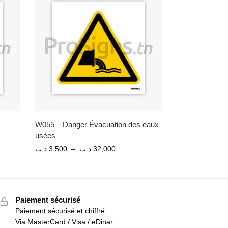
W055 – Danger Évacuation des eaux
usées
د.ت
3,500
–
د.ت
32,000
Paiement sécurisé
Paiement sécurisé et chiffré.
Via MasterCard / Visa / eDinar.