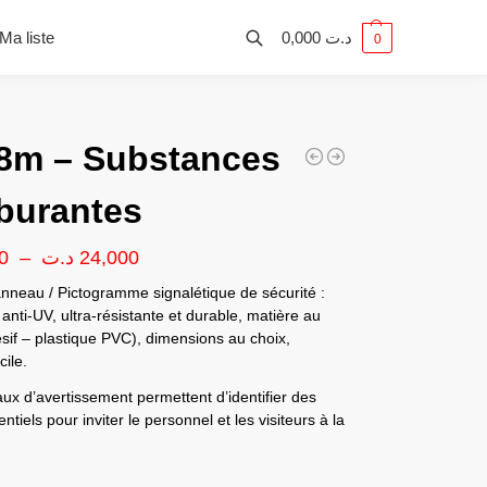
Ma liste
0,000
د.ت
0
8m – Substances
burantes
0
–
د.ت
24,000
nneau / Pictogramme signalétique de sécurité :
anti-UV, ultra-résistante et durable, matière au
sif – plastique PVC), dimensions au choix,
ile.
x d’avertissement permettent d’identifier des
ntiels pour inviter le personnel et les visiteurs à la