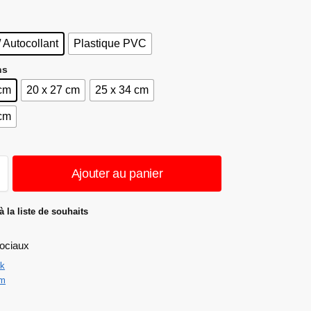
/ Autocollant
Plastique PVC
ns
 cm
20 x 27 cm
25 x 34 cm
 cm
Ajouter au panier
à la liste de souhaits
ociaux
k
am