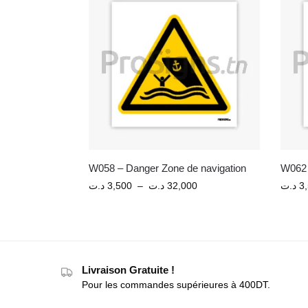
W058 – Danger Zone de navigation
W062 
د.ت
3,500
–
د.ت
32,000
د.ت
3
Livraison Gratuite !
Pour les commandes supérieures à 400DT.