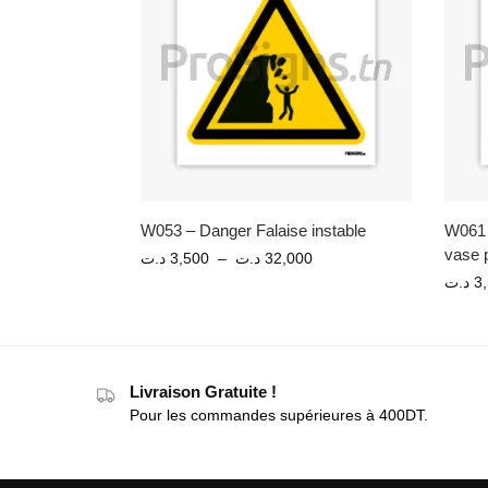
W053 – Danger Falaise instable
W061 
vase 
د.ت
3,500
–
د.ت
32,000
د.ت
3
Livraison Gratuite !
Pour les commandes supérieures à 400DT.