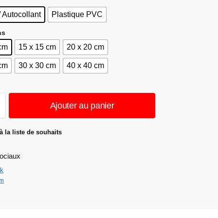
/ Autocollant
Plastique PVC
ns
 cm
15 x 15 cm
20 x 20 cm
 cm
30 x 30 cm
40 x 40 cm
Ajouter au panier
à la liste de souhaits
ociaux
k
am