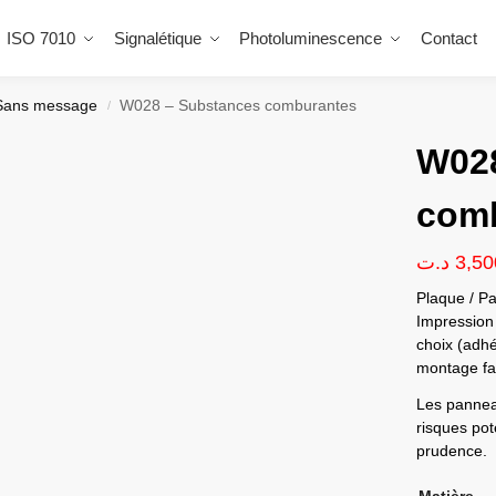
ISO 7010
Signalétique
Photoluminescence
Contact
Sans message
W028 – Substances comburantes
/
W028
com
د.ت
3,50
Plaque / Pa
Impression 
choix (adhé
montage fac
Les panneau
risques pote
prudence.
Matière