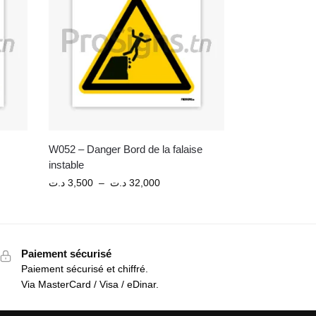
W052 – Danger Bord de la falaise
instable
د.ت
3,500
–
د.ت
32,000
Paiement sécurisé
Paiement sécurisé et chiffré.
Via MasterCard / Visa / eDinar.