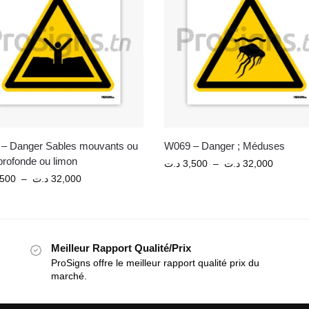
– Danger Sables mouvants ou
W069 – Danger ; Méduses
profonde ou limon
د.ت
3,500
–
د.ت
32,000
,500
–
د.ت
32,000
Meilleur Rapport Qualité/Prix
ProSigns offre le meilleur rapport qualité prix du
marché.