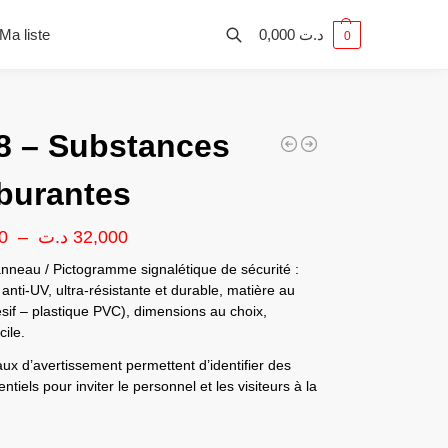
Ma liste
0,000
د.ت
0
 – Substances
burantes
0
–
د.ت
32,000
nneau / Pictogramme signalétique de sécurité :
anti-UV, ultra-résistante et durable, matière au
sif – plastique PVC), dimensions au choix,
ile.
x d’avertissement permettent d’identifier des
ntiels pour inviter le personnel et les visiteurs à la