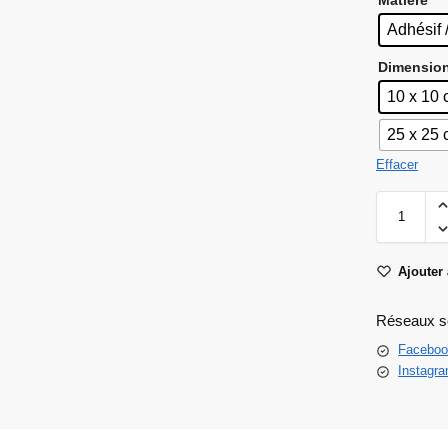
Adhésif 
Dimensio
10 x 10
25 x 25
Effacer
Ajouter 
Réseaux s
Faceboo
Instagr