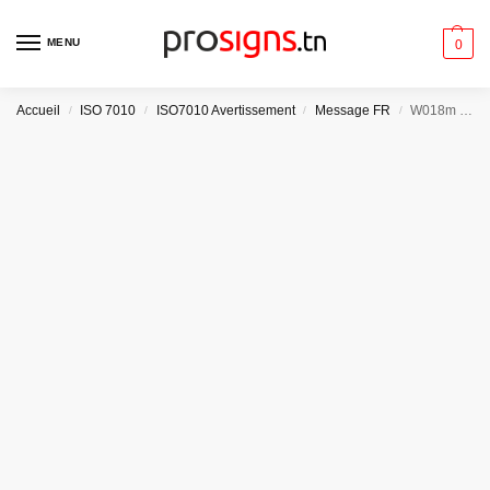
MENU
0
Accueil
ISO 7010
ISO7010 Avertissement
Message FR
W018m – Démarrage automatique
/
/
/
/