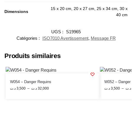
15 x 20 cm, 20 x 27 cm, 25 x 34 cm, 30 x
Dimensions
40 cm
UGS :
S19965
Catégories :
ISO7010 Avertissement
,
Message FR
Produits similaires
W054 – Danger Requins
W052 – Danger B
د.ت
3,500
–
د.ت
32,000
د.ت
3,500
–
د.ت