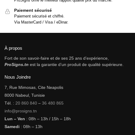
ProSigns offre le meilleur rapport qualité prix du marché.
Paiement sécurisé
Paiement sécurisé et chiffré.
Via MasterCard / Visa / eDinar.
À propos
Fort de son savoir-faire et de ses 25 ans d’expérience,
ProSigns.tn
est la garantie d’un produit de qualité supérieure.
Nous Joindre
7, Rue Mimosas, Cite Neapolis
8000 Nabeul, Tunisie
Tél. :
20 860 840
–
36 480 865
info@prosigns.tn
Lun – Ven
: 08h – 13h / 15h – 18h
Samedi
: 08h – 13h