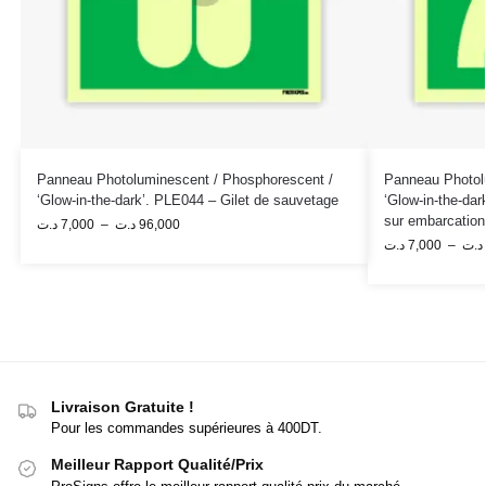
Panneau Photoluminescent / Phosphorescent /
Panneau Photol
‘Glow-in-the-dark’. PLE044 – Gilet de sauvetage
‘Glow-in-the-da
sur embarcation
د.ت
7,000
–
د.ت
96,000
د.ت
7,000
–
د.ت
Livraison Gratuite !
Pour les commandes supérieures à 400DT.
Meilleur Rapport Qualité/Prix