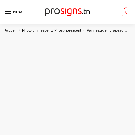
MENU
0
Accueil
Photoluminescent / Phosphorescent
Panneaux en drapeau
Pla
/
/