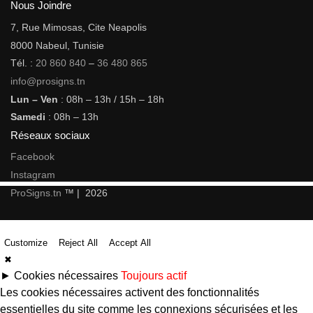
Nous Joindre
7, Rue Mimosas, Cite Neapolis
8000 Nabeul, Tunisie
Tél. :
20 860 840
–
36 480 865
info@prosigns.tn
Lun – Ven
: 08h – 13h / 15h – 18h
Samedi
: 08h – 13h
Réseaux sociaux
Facebook
Instagram
ProSigns.tn
™ | 2026
Customize
Reject All
Accept All
✖
►
Cookies nécessaires
Toujours actif
Les cookies nécessaires activent des fonctionnalités
essentielles du site comme les connexions sécurisées et les