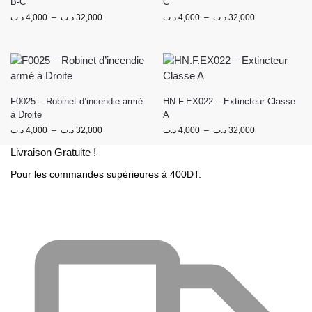
B-C
C
د.ت
4,000
–
د.ت
32,000
د.ت
4,000
–
د.ت
32,000
F0025 – Robinet d’incendie armé
HN.F.EX022 – Extincteur Classe
à Droite
A
د.ت
4,000
–
د.ت
32,000
د.ت
4,000
–
د.ت
32,000
Livraison Gratuite !
Pour les commandes supérieures à 400DT.