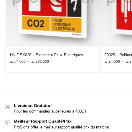
HN.F.EX026 – Extincteur Feux Electriques
F0025 – Robinet
د.ت
4,000
–
د.ت
32,000
د.ت
4,000
–
د.ت
Livraison Gratuite !
Pour les commandes supérieures à 400DT.
Meilleur Rapport Qualité/Prix
ProSigns offre le meilleur rapport qualité prix du marché.