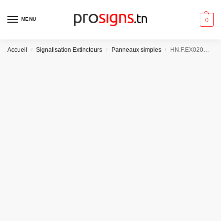
MENU
0
Accueil
Signalisation Extincteurs
Panneaux simples
HN.F.EX020G – Extincteur à Gauche
/
/
/