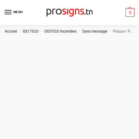
MENU
0
Accueil
ISO 7010
ISO7010 Incendies
Sans message
Plaque / Panneau angulaire 3D. A090H – Flèche directionnelle 90° vers le haut
/
/
/
/