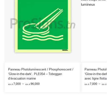
Panneau Photoluminescent / Phosphorescent /
Panneau Photol
‘Glow-in-the-dark’. PLE054 – Toboggan
‘Glow-in-the-da
d’évacuation marine
avec ligne flott
د.ت
7,000
–
د.ت
96,000
د.ت
7,000
–
د.ت