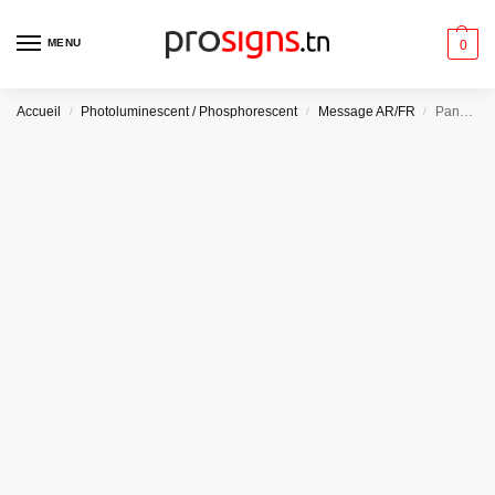
MENU
0
Accueil
Photoluminescent / Phosphorescent
Message AR/FR
Panneau Photoluminescent / Phosphorescent. PLE016Lhmar – Fenêtre de secours avec échelle de secours (gauche)
/
/
/