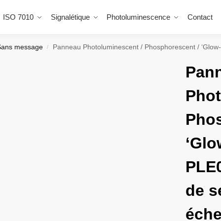
ISO 7010
Signalétique
Photoluminescence
Contact
Sans message
Panneau Photoluminescent / Phosphorescent / ‘Glow-in-the-dark’. P
/
Pan
Phot
Phos
‘Glo
PLE0
de s
éche