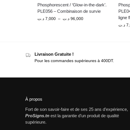
Phosphorescent / ‘Glow-in-the-dark’.
Phosph
PLE056 – Combinaison de survie
PLE04
ligne f
د.ت
7,000
–
د.ت
96,000
د.ت
7
Livraison Gratuite !
Pour les commandes supérieures à 400DT.
À propos
Fort de son savoir-faire et de ses 25 ans d’expérience,
ProSigns.tn
est la garantie d’un produit de qualité
supérieure.