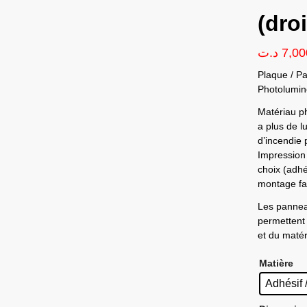
(droi
د.ت
7,00
Plaque / P
Photolumin
Matériau ph
a plus de l
d’incendie
Impression 
choix (adhé
montage fac
Les pannea
permettent 
et du matéri
Matière
Adhésif 