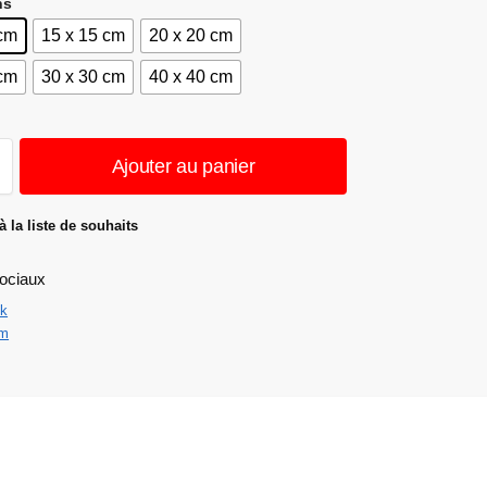
ns
 cm
15 x 15 cm
20 x 20 cm
 cm
30 x 30 cm
40 x 40 cm
Ajouter au panier
à la liste de souhaits
ociaux
k
am