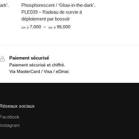
ark’.
Phosphorescent / ‘Glow-in-the-dark’.
PLE039 – Radeau de survie à
déploiement par bossoir
د.ت
7,000
–
د.ت
96,000
Paiement sécurisé
Paiement sécurisé et chiffré.
Via MasterCard / Visa / eDinar.
Réseaux sociaux
Facebook
Instagram