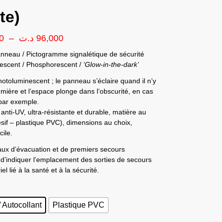
te)
0
–
د.ت
96,000
anneau / Pictogramme signalétique de sécurité
escent / Phosphorescent /
‘Glow-in-the-dark’
otoluminescent ; le panneau s’éclaire quand il n’y
umière et l’espace plonge dans l’obscurité, en cas
 par exemple.
anti-UV, ultra-résistante et durable, matière au
sif – plastique PVC), dimensions au choix,
ile.
ux d’évacuation et de premiers secours
d’indiquer l’emplacement des sorties de secours
el lié à la santé et à la sécurité.
/ Autocollant
Plastique PVC