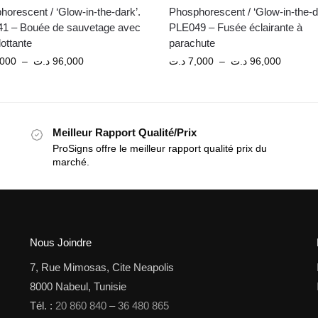
orescent / ‘Glow-in-the-dark’.
Phosphorescent / ‘Glow-in-the-d
1 – Bouée de sauvetage avec
PLE049 – Fusée éclairante à
lottante
parachute
,000
–
د.ت
96,000
د.ت
7,000
–
د.ت
96,000
Meilleur Rapport Qualité/Prix
ProSigns offre le meilleur rapport qualité prix du
marché.
Nous Joindre
7, Rue Mimosas, Cite Neapolis
8000 Nabeul, Tunisie
Tél. :
20 860 840
–
36 480 865