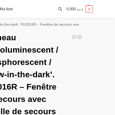
Ma liste
0,000
د.ت
0
LE016R – Fenêtre de secours avec échelle de secours (droite)
neau
oluminescent /
phorescent /
w-in-the-dark’.
16R – Fenêtre
ecours avec
lle de secours