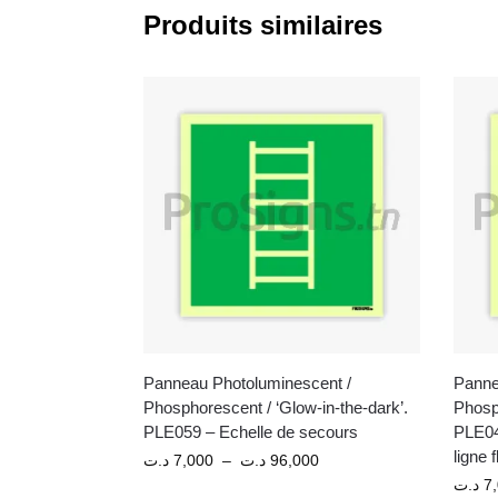
Produits similaires
Panneau Photoluminescent /
Panne
Phosphorescent / ‘Glow-in-the-dark’.
Phosph
PLE059 – Echelle de secours
PLE04
ligne 
د.ت
7,000
–
د.ت
96,000
د.ت
7