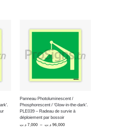
Panneau Photoluminescent /
ark’.
Phosphorescent / ‘Glow-in-the-dark’.
ur
PLE039 – Radeau de survie à
déploiement par bossoir
د.ت
7,000
–
د.ت
96,000