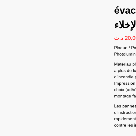
évacuati
لإخلاء
د.ت
20,0
Plaque / P
Photolumin
Matériau ph
a plus de l
d’incendie
Impression 
choix (adhé
montage fac
Les panneau
d’instructi
rapidement 
contre les 