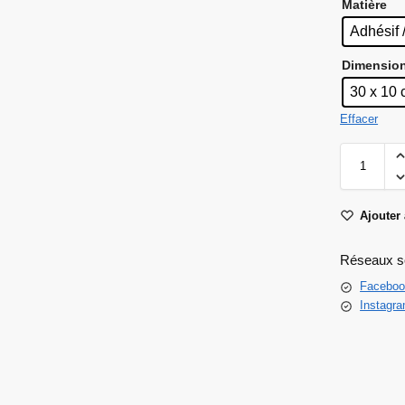
Matière
Adhésif 
Dimensio
30 x 10
Effacer
Ajouter 
Réseaux s
Faceboo
Instagr