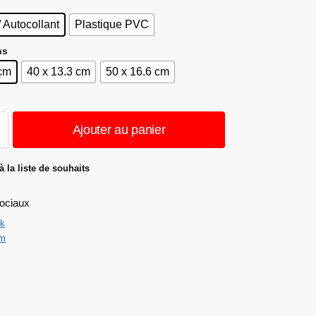
/ Autocollant
Plastique PVC
ns
 cm
40 x 13.3 cm
50 x 16.6 cm
Ajouter au panier
à la liste de souhaits
ociaux
k
am