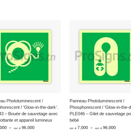
au Photoluminescent /
Panneau Photoluminescent /
orescent / ‘Glow-in-the-dark’.
Phosphorescent / ‘Glow-in-the-d
3 – Bouée de sauvetage avec
PLE046 – Gilet de sauvetage po
flottante et appareil lumineux
bébé
,000
–
د.ت
96,000
د.ت
7,000
–
د.ت
96,000