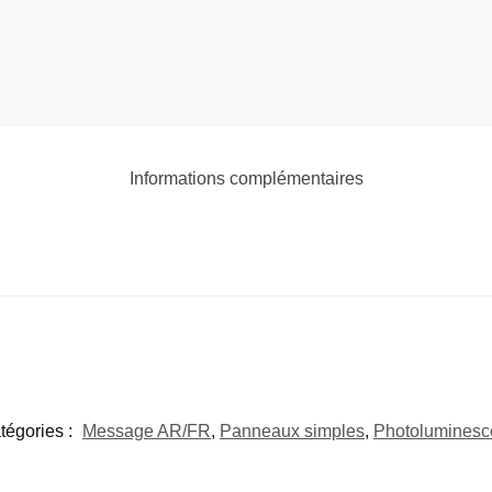
Informations complémentaires
tégories :
Message AR/FR
,
Panneaux simples
,
Photoluminesc