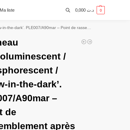
Ma liste
0,000
د.ت
0
neau
oluminescent /
phorescent /
w-in-the-dark’.
07/A90mar –
t de
emblement après