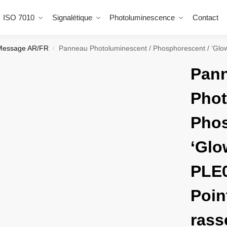
ISO 7010
Signalétique
Photoluminescence
Contact
Message AR/FR
/
Pan
Phot
Phos
‘Glo
PLE0
Poin
rass