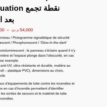
on نقطة تجمع
بعد ا
00
–
د.ت
54,000
anneau / Pictogramme signalétique de sécurité
escent / Phosphorescent /
‘Glow-in-the-dark’
otoluminescent ; le panneau s’éclaire quand il n’y
umière et l’espace plonge dans l’obscurité, en cas
 par exemple.
anti-UV, ultra-résistante et durable, matière au
sif – plastique PVC), dimensions au choix,
ile.
x d’équipements de lutte contre les incendies et
ons en cas d’incendie permettent d’identifier
les sorties de secours et le matériel de lutte
incendies.