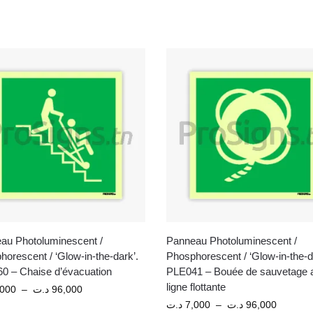
au Photoluminescent /
Panneau Photoluminescent /
orescent / ‘Glow-in-the-dark’.
Phosphorescent / ‘Glow-in-the-d
0 – Chaise d’évacuation
PLE041 – Bouée de sauvetage 
ligne flottante
,000
–
د.ت
96,000
د.ت
7,000
–
د.ت
96,000