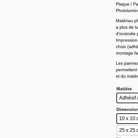
Plaque / P
Photolumin
Matériau ph
a plus de l
d’incendie
Impression 
choix (adhé
montage fac
Les pannea
permettent 
et du matéri
Matière
Adhésif 
Dimensio
10 x 10
25 x 25