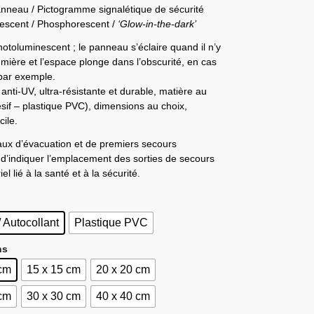
anneau / Pictogramme signalétique de sécurité
escent / Phosphorescent /
‘Glow-in-the-dark’
otoluminescent ; le panneau s’éclaire quand il n’y
umière et l’espace plonge dans l’obscurité, en cas
 par exemple.
anti-UV, ultra-résistante et durable, matière au
sif – plastique PVC), dimensions au choix,
ile.
ux d’évacuation et de premiers secours
d’indiquer l’emplacement des sorties de secours
el lié à la santé et à la sécurité.
/ Autocollant
Plastique PVC
ns
 cm
15 x 15 cm
20 x 20 cm
 cm
30 x 30 cm
40 x 40 cm