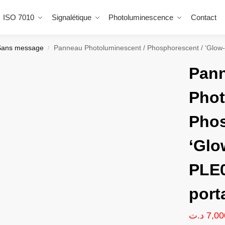
ISO 7010
Signalétique
Photoluminescence
Contact
Sans message
Panneau Photoluminescent / Phosphorescent / ‘Glow-
/
Pan
Phot
Phos
‘Glo
PLE0
port
د.ت
7,00