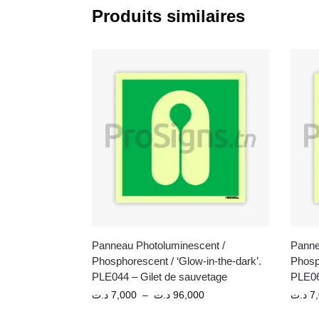
Produits similaires
Panneau Photoluminescent /
Panne
Phosphorescent / ‘Glow-in-the-dark’.
Phosph
PLE044 – Gilet de sauvetage
PLE06
د.ت
7,000
–
د.ت
96,000
د.ت
7