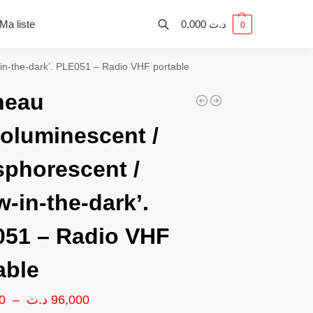
Ma liste
0,000
د.ت
0
in-the-dark’. PLE051 – Radio VHF portable
neau
oluminescent /
phorescent /
w-in-the-dark’.
51 – Radio VHF
able
0
–
د.ت
96,000