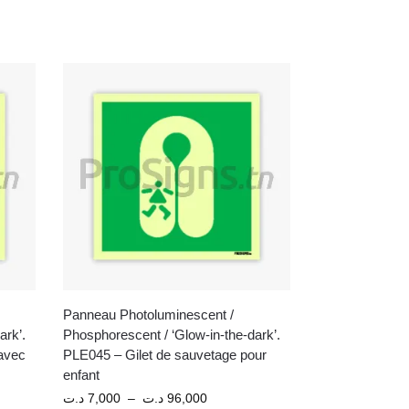
Panneau Photoluminescent /
ark’.
Phosphorescent / ‘Glow-in-the-dark’.
avec
PLE045 – Gilet de sauvetage pour
enfant
د.ت
7,000
–
د.ت
96,000