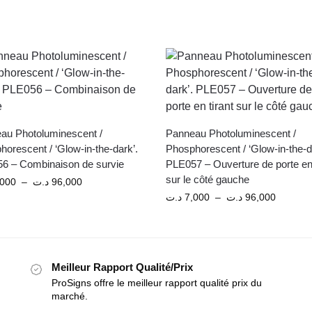
au Photoluminescent /
Panneau Photoluminescent /
orescent / ‘Glow-in-the-dark’.
Phosphorescent / ‘Glow-in-the-d
6 – Combinaison de survie
PLE057 – Ouverture de porte en 
sur le côté gauche
,000
–
د.ت
96,000
د.ت
7,000
–
د.ت
96,000
Meilleur Rapport Qualité/Prix
ProSigns offre le meilleur rapport qualité prix du
marché.