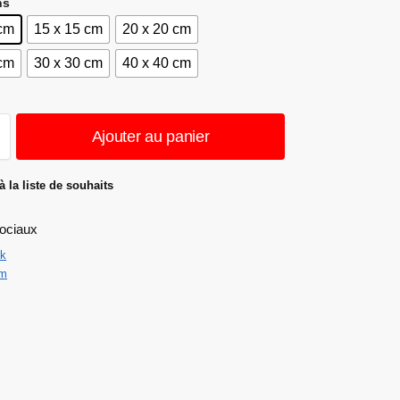
ns
 cm
15 x 15 cm
20 x 20 cm
 cm
30 x 30 cm
40 x 40 cm
Ajouter au panier
à la liste de souhaits
ociaux
k
am