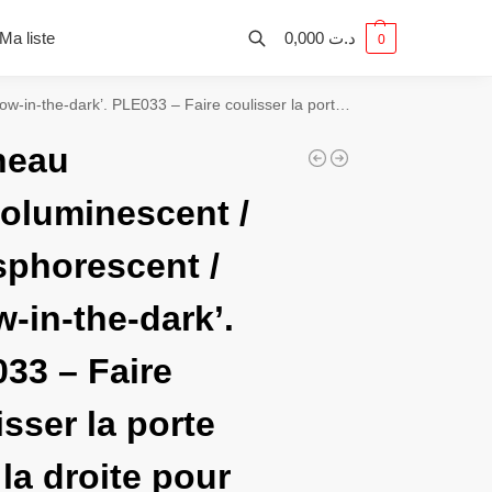
Ma liste
0,000
د.ت
0
 PLE033 – Faire coulisser la porte vers la droite pour ouvrir
neau
oluminescent /
phorescent /
w-in-the-dark’.
33 – Faire
isser la porte
 la droite pour