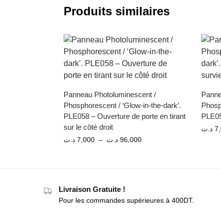
Produits similaires
Panneau Photoluminescent /
Panne
Phosphorescent / ‘Glow-in-the-dark’.
Phosph
PLE058 – Ouverture de porte en tirant
PLE05
sur le côté droit
د.ت
7
د.ت
7,000
–
د.ت
96,000
Livraison Gratuite !
Pour les commandes supérieures à 400DT.