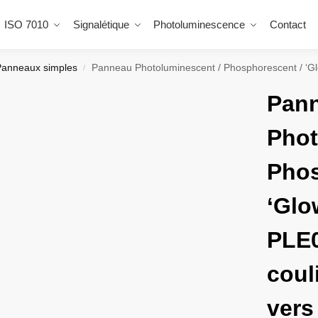
ISO 7010
Signalétique
Photoluminescence
Contact
Panneaux simples
Panneau Photoluminescent / Phosphorescent / ‘Glow-in-the-dark’.
/
Pan
Phot
Phos
‘Glo
PLE0
coul
vers