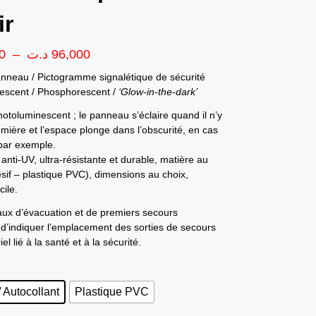
ir
0
–
د.ت
96,000
anneau / Pictogramme signalétique de sécurité
escent / Phosphorescent /
‘Glow-in-the-dark’
otoluminescent ; le panneau s’éclaire quand il n’y
umière et l’espace plonge dans l’obscurité, en cas
 par exemple.
anti-UV, ultra-résistante et durable, matière au
sif – plastique PVC), dimensions au choix,
ile.
ux d’évacuation et de premiers secours
d’indiquer l’emplacement des sorties de secours
el lié à la santé et à la sécurité.
/ Autocollant
Plastique PVC