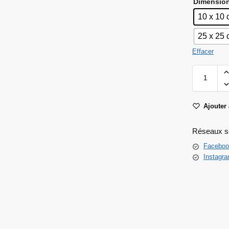
Dimensio
10 x 10
25 x 25
Effacer
Ajouter 
Réseaux s
Faceboo
Instagr