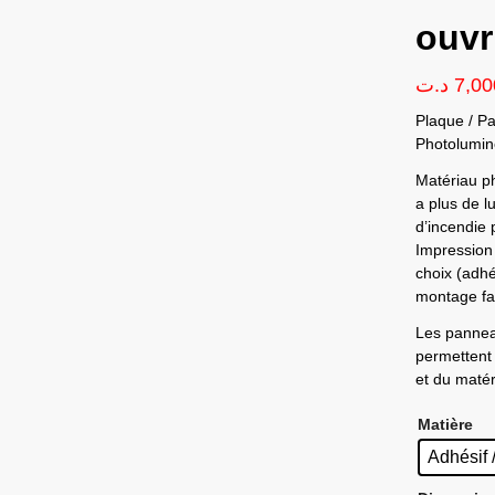
ouvr
د.ت
7,00
Plaque / P
Photolumin
Matériau ph
a plus de l
d’incendie
Impression 
choix (adhé
montage fac
Les pannea
permettent 
et du matéri
Matière
Adhésif 