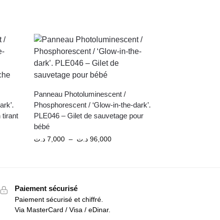
Panneau Photoluminescent /
ark’.
Phosphorescent / ‘Glow-in-the-dark’.
tirant
PLE046 – Gilet de sauvetage pour
bébé
د.ت
7,000
–
د.ت
96,000
Paiement sécurisé
Paiement sécurisé et chiffré.
Via MasterCard / Visa / eDinar.