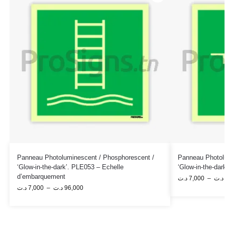
Panneau Photoluminescent / Phosphorescent /
Panneau Photol
‘Glow-in-the-dark’. PLE053 – Echelle
‘Glow-in-the-da
d’embarquement
د.ت
7,000
–
د.ت
د.ت
7,000
–
د.ت
96,000