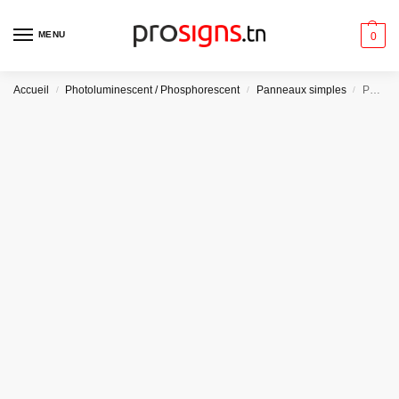
MENU
0
Accueil
Photoluminescent / Phosphorescent
Panneaux simples
Panneau Photoluminescent / Phosphorescent / ‘Glow-in-the-dark’. PLE020 – Bouton d’arrêt d’urgence
/
/
/