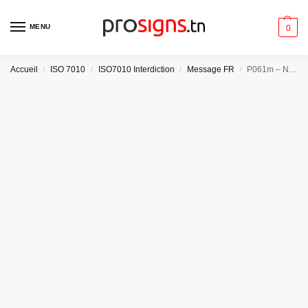
MENU
0
Accueil
ISO 7010
ISO7010 Interdiction
Message FR
P061m – Ne pas sauter dans l’eau
/
/
/
/