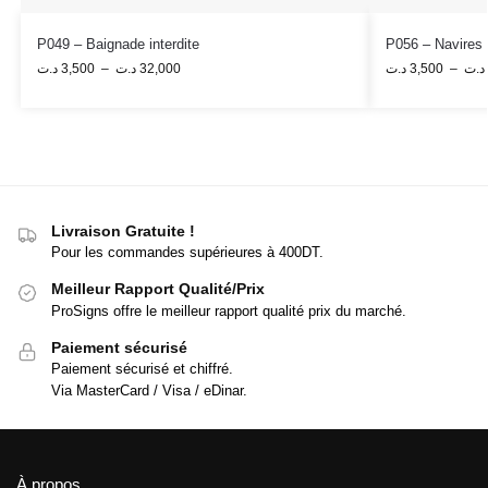
P049 – Baignade interdite
P056 – Navires à
د.ت
3,500
–
د.ت
32,000
د.ت
3,500
–
د.ت
Livraison Gratuite !
Pour les commandes supérieures à 400DT.
Meilleur Rapport Qualité/Prix
ProSigns offre le meilleur rapport qualité prix du marché.
Paiement sécurisé
Paiement sécurisé et chiffré.
Via MasterCard / Visa / eDinar.
À propos