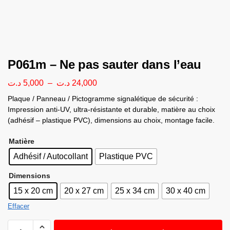
P061m – Ne pas sauter dans l’eau
د.ت
5,000
–
د.ت
24,000
Plaque / Panneau / Pictogramme signalétique de sécurité :
Impression anti-UV, ultra-résistante et durable, matière au choix
(adhésif – plastique PVC), dimensions au choix, montage facile.
Matière
Adhésif / Autocollant
Plastique PVC
Dimensions
15 x 20 cm
20 x 27 cm
25 x 34 cm
30 x 40 cm
Effacer