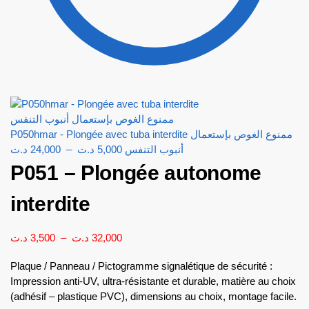
P050hmar - Plongée avec tuba interdite ممنوع الغوص بإستعمال
د.ت
24,000
–
د.ت
5,000
أنبوب التنفس
P051 – Plongée autonome
interdite
د.ت
3,500
–
د.ت
32,000
Plaque / Panneau / Pictogramme signalétique de sécurité :
Impression anti-UV, ultra-résistante et durable, matière au choix
(adhésif – plastique PVC), dimensions au choix, montage facile.