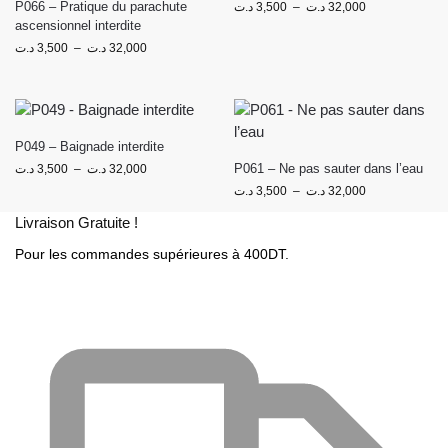
P066 – Pratique du parachute
د.ت
3,500
–
د.ت
32,000
ascensionnel interdite
د.ت
3,500
–
د.ت
32,000
P049 – Baignade interdite
P061 – Ne pas sauter dans l’eau
د.ت
3,500
–
د.ت
32,000
د.ت
3,500
–
د.ت
32,000
Livraison Gratuite !
Pour les commandes supérieures à 400DT.