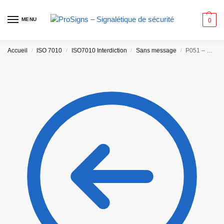
MENU
0
Accueil
ISO 7010
ISO7010 Interdiction
Sans message
P051 – Plongée autonome interdite
/
/
/
/