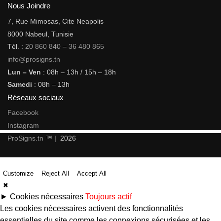
Nous Joindre
7, Rue Mimosas, Cite Neapolis
8000 Nabeul, Tunisie
Tél. :
20 860 840
–
36 480 865
info@prosigns.tn
Lun – Ven
: 08h – 13h / 15h – 18h
Samedi
: 08h – 13h
Réseaux sociaux
Facebook
Instagram
ProSigns.tn
™ | 2026
Customize
Reject All
Accept All
✖
►
Cookies nécessaires
Toujours actif
Les cookies nécessaires activent des fonctionnalités
essentielles du site comme les connexions sécurisées et les