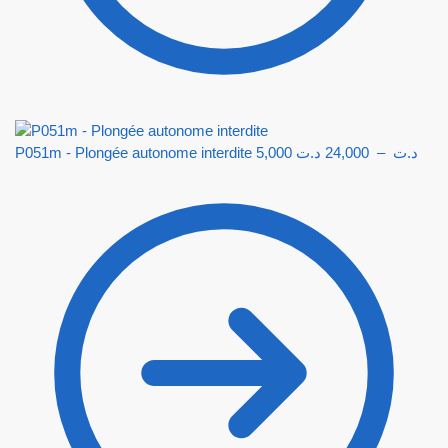
P051m - Plongée autonome interdite
5,000
د.ت
24,000
–
د.ت