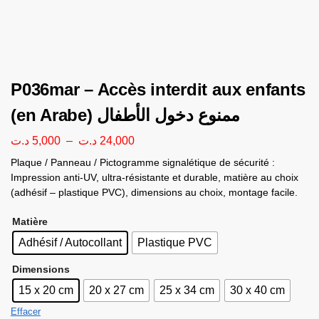
P036mar – Accès interdit aux enfants
(en Arabe) ممنوع دخول الأطفال
د.ت
5,000
–
د.ت
24,000
Plaque / Panneau / Pictogramme signalétique de sécurité :
Impression anti-UV, ultra-résistante et durable, matière au choix
(adhésif – plastique PVC), dimensions au choix, montage facile.
Matière
Adhésif / Autocollant
Plastique PVC
Dimensions
15 x 20 cm
20 x 27 cm
25 x 34 cm
30 x 40 cm
Effacer