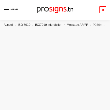
MENU
0
Accueil
ISO 7010
ISO7010 Interdiction
Message AR/FR
/
/
/
/