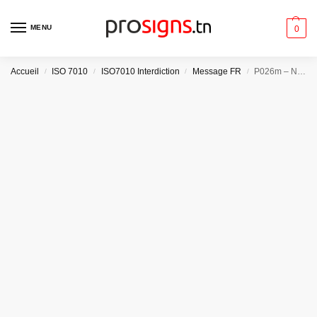
MENU
0
Accueil
ISO 7010
ISO7010 Interdiction
Message FR
P026m – Ne pas utiliser ce dispositif dans une baignoire, une douche ou dans un réservoir rempli d’eau
/
/
/
/