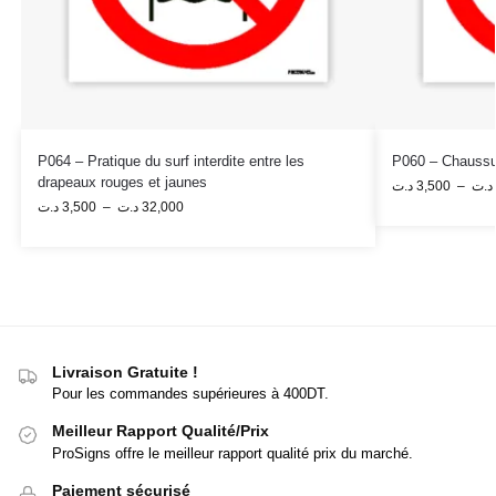
P064 – Pratique du surf interdite entre les
P060 – Chaussure
drapeaux rouges et jaunes
د.ت
3,500
–
د.ت
د.ت
3,500
–
د.ت
32,000
Livraison Gratuite !
Pour les commandes supérieures à 400DT.
Meilleur Rapport Qualité/Prix
ProSigns offre le meilleur rapport qualité prix du marché.
Paiement sécurisé