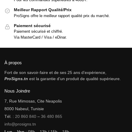
Meilleur Rapport Qualité/Prix
ProSigns offre le meilleur rapport qualité prix du marché.
Paiement sécurisé
Paiement sécurisé et chiffré.
Via MasterCard / Visa / eDinar.
À propos
Fort de son savoir-faire et de ses 25 ans d’expérience,
ProSigns.tn
est la garantie d’un produit de qualité supérieure.
Nous Joindre
7, Rue Mimosas, Cite Neapolis
8000 Nabeul, Tunisie
Tél. :
20 860 840
–
36 480 865
info@prosigns.tn
Lun – Ven
: 08h – 13h / 15h – 18h