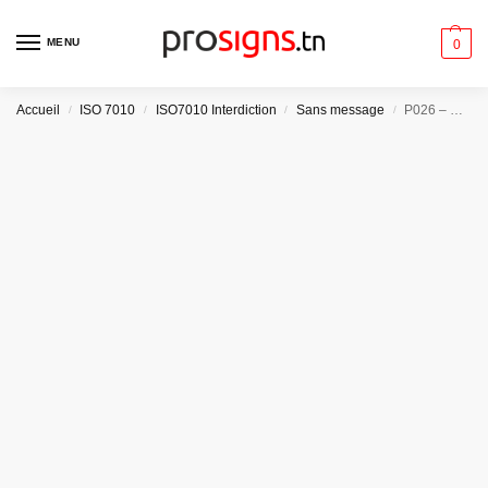
MENU
0
Accueil
ISO 7010
ISO7010 Interdiction
Sans message
P026 – Ne pas utiliser ce dispositif dans une baignoire, une douche ou dans un réservoir rempli d’eau
/
/
/
/