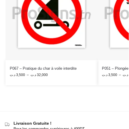
P067 – Pratique du char à voile interdite
P051 – Plongée 
د.ت
3,500
–
د.ت
32,000
د.ت
3,500
–
د.ت
Livraison Gratuite !
Pour les commandes supérieures à 400DT.