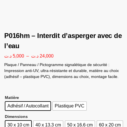
P016hm – Interdit d’asperger avec de
l’eau
د.ت
5,000
–
د.ت
24,000
Plaque / Panneau / Pictogramme signalétique de sécurité :
Impression anti-UV, ultra-résistante et durable, matière au choix
(adhésif – plastique PVC), dimensions au choix, montage facile.
Matière
Adhésif / Autocollant
Plastique PVC
Dimensions
30 x 10 cm
40 x 13.3 cm
50 x 16.6 cm
60 x 20 cm