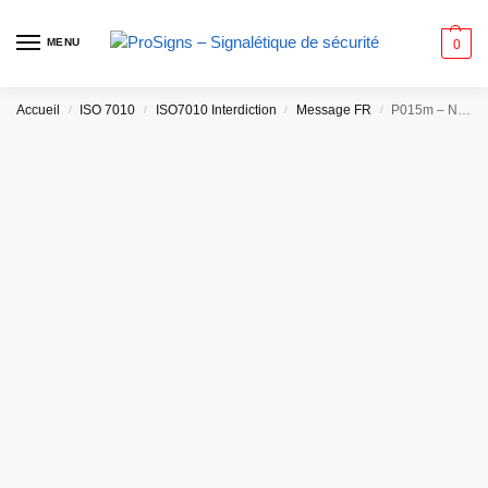
MENU
0
Accueil
ISO 7010
ISO7010 Interdiction
Message FR
P015m – Ne pas mettre les mains
/
/
/
/