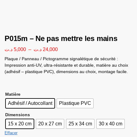
P015m – Ne pas mettre les mains
د.ت
5,000
–
د.ت
24,000
Plaque / Panneau / Pictogramme signalétique de sécurité :
Impression anti-UV, ultra-résistante et durable, matière au choix
(adhésif – plastique PVC), dimensions au choix, montage facile.
Matière
Adhésif / Autocollant
Plastique PVC
Dimensions
15 x 20 cm
20 x 27 cm
25 x 34 cm
30 x 40 cm
Effacer