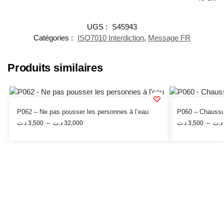
UGS :
S45943
Catégories :
ISO7010 Interdiction
,
Message FR
Produits similaires
P062 – Ne pas pousser les personnes à l’eau
P060 – Chaussure
د.ت
3,500
–
د.ت
32,000
د.ت
3,500
–
د.ت