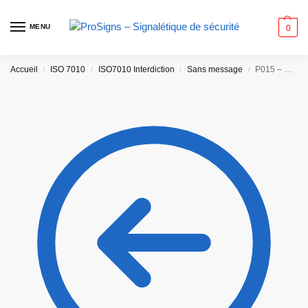
MENU
0
Accueil
ISO 7010
ISO7010 Interdiction
Sans message
P015 – Ne pas mettre les mains
/
/
/
/