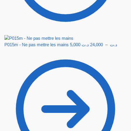
P015m - Ne pas mettre les mains
5,000
د.ت
24,000
–
د.ت