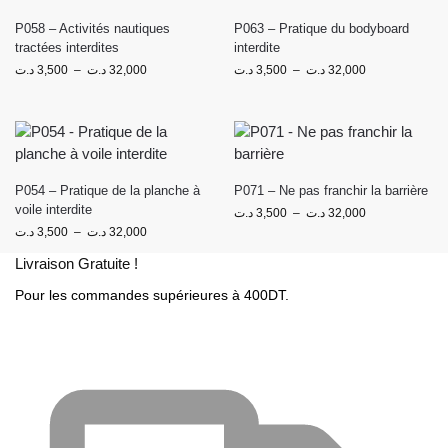
P058 – Activités nautiques
P063 – Pratique du bodyboard
tractées interdites
interdite
د.ت
3,500
–
د.ت
32,000
د.ت
3,500
–
د.ت
32,000
P054 – Pratique de la planche à
P071 – Ne pas franchir la barrière
voile interdite
د.ت
3,500
–
د.ت
32,000
د.ت
3,500
–
د.ت
32,000
Livraison Gratuite !
Pour les commandes supérieures à 400DT.