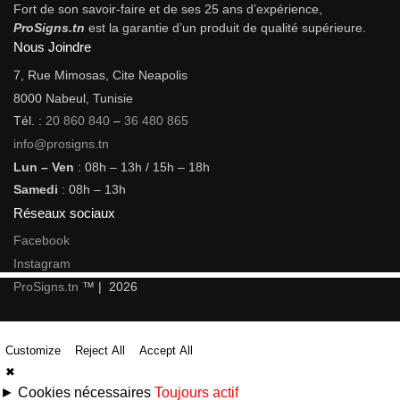
Fort de son savoir-faire et de ses 25 ans d’expérience,
ProSigns.tn
est la garantie d’un produit de qualité supérieure.
Nous Joindre
7, Rue Mimosas, Cite Neapolis
8000 Nabeul, Tunisie
Tél. :
20 860 840
–
36 480 865
info@prosigns.tn
Lun – Ven
: 08h – 13h / 15h – 18h
Samedi
: 08h – 13h
Réseaux sociaux
Facebook
Instagram
ProSigns.tn
™ | 2026
Customize
Reject All
Accept All
✖
►
Cookies nécessaires
Toujours actif