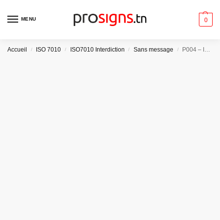
MENU
0
Accueil
ISO 7010
ISO7010 Interdiction
Sans message
P004 – Interdit aux piétons
/
/
/
/