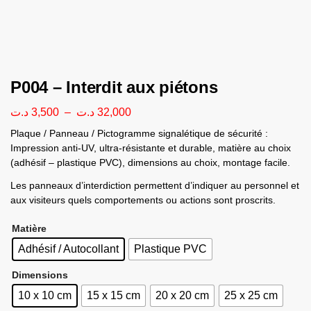
P004 – Interdit aux piétons
د.ت
3,500
–
د.ت
32,000
Plaque / Panneau / Pictogramme signalétique de sécurité :
Impression anti-UV, ultra-résistante et durable, matière au choix
(adhésif – plastique PVC), dimensions au choix, montage facile.
Les panneaux d’interdiction permettent d’indiquer au personnel et
aux visiteurs quels comportements ou actions sont proscrits.
Matière
Adhésif / Autocollant
Plastique PVC
Dimensions
10 x 10 cm
15 x 15 cm
20 x 20 cm
25 x 25 cm