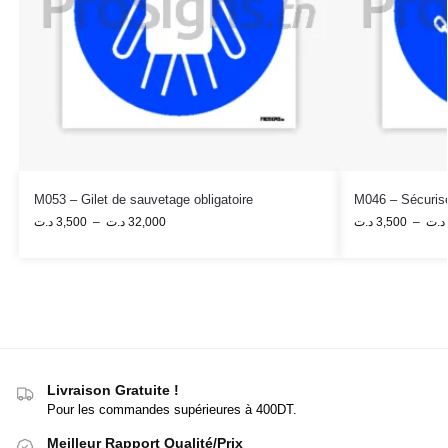
M053 – Gilet de sauvetage obligatoire
M046 – Sécurise
د.ت
3,500
–
د.ت
32,000
د.ت
3,500
–
د.ت
Livraison Gratuite !
Pour les commandes supérieures à 400DT.
Meilleur Rapport Qualité/Prix