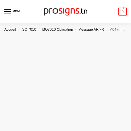
MENU
0
Accueil
ISO 7010
ISO7010 Obligation
Message AR/FR
/
/
/
/