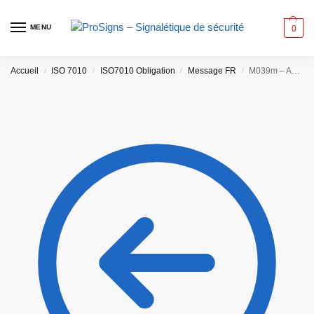
MENU
0
Accueil
ISO 7010
ISO7010 Obligation
Message FR
M039m – Abaisser l’embarcation de sauvetage à l’eau dans l’ordre de lancement
/
/
/
/