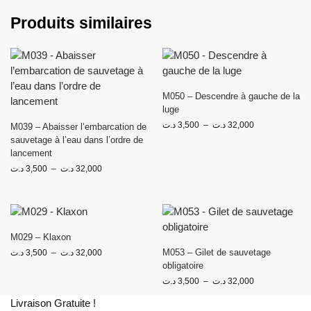
Produits similaires
M050 – Descendre à gauche de la
luge
د.ت
3,500
–
د.ت
32,000
M039 – Abaisser l’embarcation de
sauvetage à l’eau dans l’ordre de
lancement
د.ت
3,500
–
د.ت
32,000
M029 – Klaxon
M053 – Gilet de sauvetage
د.ت
3,500
–
د.ت
32,000
obligatoire
د.ت
3,500
–
د.ت
32,000
Livraison Gratuite !