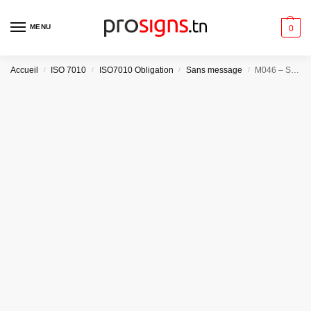
MENU
0
Accueil
ISO 7010
ISO7010 Obligation
Sans message
M046 – Sécuriser les bouteilles de gaz
/
/
/
/